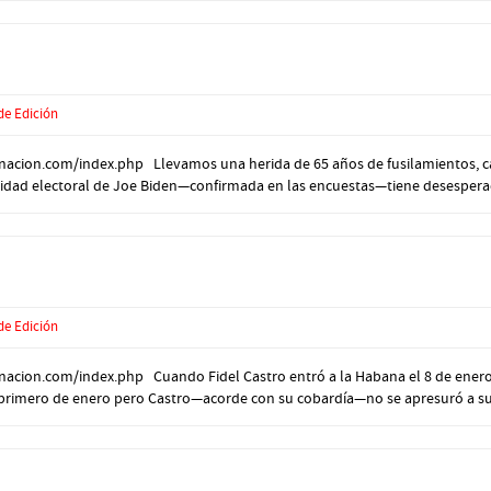
de Edición
acion.com/index.php Llevamos una herida de 65 años de fusilamientos, cár
lidad electoral de Joe Biden—confirmada en las encuestas—tiene desesperada
de Edición
nacion.com/index.php Cuando Fidel Castro entró a la Habana el 8 de enero
l primero de enero pero Castro—acorde con su cobardía—no se apresuró a sust