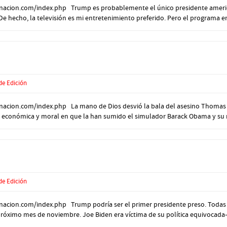
nacion.com/index.php Trump es probablemente el único presidente american
e hecho, la televisión es mi entretenimiento preferido. Pero el programa en 
de Edición
anacion.com/index.php La mano de Dios desvió la bala del asesino Thomas
ica, económica y moral en que la han sumido el simulador Barack Obama y su 
de Edición
nacion.com/index.php Trump podría ser el primer presidente preso. Todas
próximo mes de noviembre. Joe Biden era víctima de su política equivocad