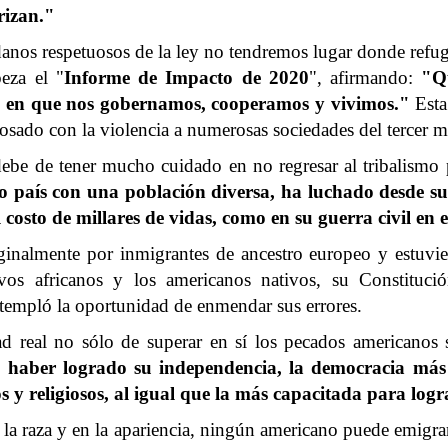
erizan."
dadanos respetuosos de la ley no tendremos lugar donde re
eza el "
Informe de Impacto de 2020
", afirmando:
"Q
a en que nos gobernamos, cooperamos y vivimos."
Esta
osado con la violencia a numerosas sociedades del tercer 
ebe de tener mucho cuidado en no regresar al tribalismo p
ro país con una población diversa, ha luchado desde su
 costo de millares de vidas, como en su guerra civil en e
inalmente por inmigrantes de ancestro europeo y estuvie
avos africanos y los americanos nativos, su Constituci
ntempló la oportunidad de enmendar sus errores.
dad real no sólo de superar en sí los pecados americano
e haber logrado su independencia, la democracia má
cos y religiosos, al igual que la más capacitada para lo
 la raza y en la apariencia, ningún americano puede emigra