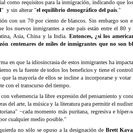
cial como requisitos para la inmigración, indicando que lo
l
" y sin alterar "
el equilibrio demográfico del país
."
ón con un 70 por ciento de blancos. Sin embargo son el
los nuevos inmigrantes a este país están entre el 80 y 
ina, Asia, China y la India.
Entonces, ¿si los americ
zón centenares de miles de inmigrantes que no son bla
orma en que la idiosincrasia de estos inmigrantes ha impacta
rno es la fuente de todos los beneficios y tiene el control
 que la mayoría de ellos se incline a incorporarse y votar
te con el transcurso del tiempo.
a con vehemencia la libre expresión del pensamiento y con
ras del arte, la música y la literatura para permitir el nudis
toriana" −cada momento más puritana, regresiva e híper-sen
"por cualquier medio posible."
zquierda no sólo se opuso a la designación de
Brett Kav