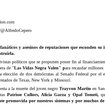
ion.com
om/@AlfredoCepero
 fanáticos y asesinos de reputaciones que esconden su i
truirla.
tivistas políticos que se proponen poner fin al financiamien
era de "
Las Vidas Negra Valen" p
ara recaudar millones
a elección de dos demócratas al Senado Federal por el e
 estados de Texas, New York y Missouri.
esta a la muerte del joven negro
Trayvon Martin
en Sand
stas
Patrisse Cullors, Alicia Garza y Opal Tometi,
qu
e promovida por nuestros sistemas y por muchos de nu