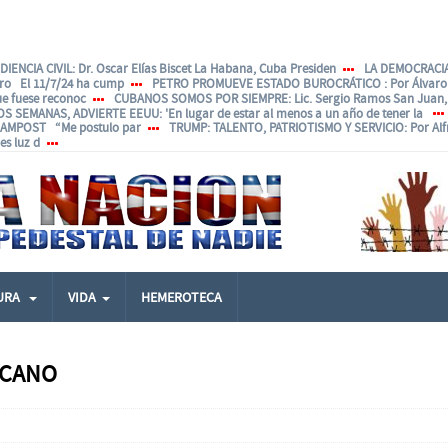
IENCIA CIVIL
: Dr. Oscar Elías Biscet La Habana, Cuba Presiden
LA DEMOCRACIA
ero El 11/7/24 ha cump
PETRO PROMUEVE ESTADO BUROCRÁTICO
: Por Álvar
ue fuese reconoc
CUBANOS SOMOS POR SIEMPRE
: Lic. Sergio Ramos San Juan, 
OS SEMANAS, ADVIERTE EEUU
: 'En lugar de estar al menos a un año de tener la
ANAMPOST “Me postulo par
TRUMP: TALENTO, PATRIOTISMO Y SERVICIO
: Por Al
s luz d
URA
VIDA
HEMEROTECA
ICANO