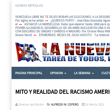
ULTIMOS ARTICULOS
VENEZUELA LIBRE NO TE DEJES ROBAR LAS ELECCIONES: A LA DESOBED
Por siglos se ha enten
¿QUIÉN ES PUPO?
: Jose Elias Gonzalez Agu
el
ASÍ NACIÓ LA MARSELLESA
: Hubo que esperar hasta 1958 para q
PODRÍA ALCANZAR EL DESARROLLO DE UN ARMA NUCLEAR EN UNA O D
CON DISCURSO DE UNIDAD Y DARDOS A MADURO
: Por Oriana Rivas P
Nueva Nació
EFEMERIDES
: MESES DE JULIO-AGOSTO “La historia e
PAGINA PRINCIPAL
OPINION
LA SEMANA
CULT
MITO Y REALIDAD DEL RACISMO AMER
Director de Edición
ALFREDO M. CEPERO
31 Marzo 2021