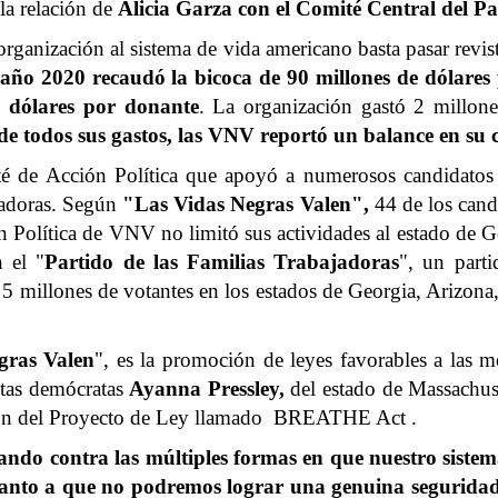
 la relación de
Alicia Garza
con el Comité Central del P
 organización al sistema de vida americano basta pasar revi
 año 2020 recaudó la bicoca de 90 millones de dólares 
 dólares por donante
. La organización gastó 2 millone
de todos sus gastos, las VNV reportó un balance en su 
 de Acción Política que apoyó a numerosos candidatos 
ciadoras. Según
"Las Vidas Negras Valen",
44 de los candi
n Política de VNV no limitó sus actividades al estado de 
 el "
Partido de las Familias Trabajadoras
", un part
millones de votantes en los estados de Georgia, Arizona,
gras Valen
", es la promoción de leyes favorables a las m
stas demócratas
Ayanna Pressley,
del estado de Massachus
ión del Proyecto de Ley llamado
BREATHE Act
.
ando contra las múltiples formas en que nuestro sistema
uanto a que no podremos lograr una genuina seguridad y