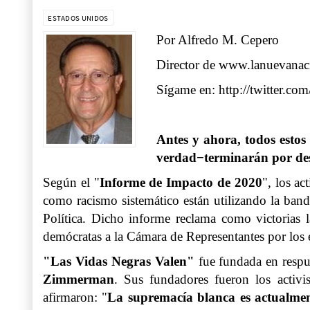
ESTADOS UNIDOS
Por Alfredo M. Cepero
Director de
www.lanuevanac
Sígame en:
http://twitter.c
Antes y ahora, todos estos
verdad−terminarán por des
Según el "
Informe de Impacto de 2020
", los ac
como racismo sistemático están utilizando la band
Política. Dicho informe reclama como victorias l
demócratas a la Cámara de Representantes por los
"Las Vidas Negras Valen"
fue fundada en respu
Zimmerman
. Sus fundadores fueron los activi
afirmaron: "
La supremacía blanca es actualment