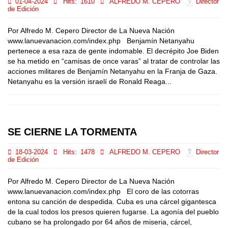
01-04-2024
Hits:
1610
ALFREDO M. CEPERO
Director
de Edición
Por Alfredo M. Cepero Director de La Nueva Nación
www.lanuevanacion.com/index.php Benjamín Netanyahu
pertenece a esa raza de gente indomable. El decrépito Joe Biden
se ha metido en “camisas de once varas” al tratar de controlar las
acciones militares de Benjamín Netanyahu en la Franja de Gaza.
Netanyahu es la versión israelí de Ronald Reaga...
SE CIERNE LA TORMENTA
18-03-2024
Hits:
1478
ALFREDO M. CEPERO
Director
de Edición
Por Alfredo M. Cepero Director de La Nueva Nación
www.lanuevanacion.com/index.php El coro de las cotorras
entona su canción de despedida. Cuba es una cárcel gigantesca
de la cual todos los presos quieren fugarse. La agonía del pueblo
cubano se ha prolongado por 64 años de miseria, cárcel,