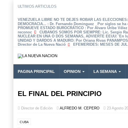
ULTIMOS ARTICULOS
VENEZUELA LIBRE NO TE DEJES ROBAR LAS ELECCIONES: 
DEMOCRACIA...
: Dr. Fernando Dominguez Por siglos se ha 
PROMUEVE ESTADO BUROCRÁTICO
: Por Álvaro Uribe Véle
reconoc
CUBANOS SOMOS POR SIEMPRE
: Lic. Sergio R
NUCLEAR EN UNA O DOS SEMANAS, ADVIERTE EEUU
: 'En 
UNIDAD Y DARDOS A MADURO
: Por Oriana Rivas PANAMPOS
Director de La Nueva Nació
EFEMERIDES
: MESES DE JULI
PAGINA PRINCIPAL
OPINION
LA SEMANA
EL FINAL DEL PRINCIPIO
Director de Edición
ALFREDO M. CEPERO
23 Agosto 2
CUBA