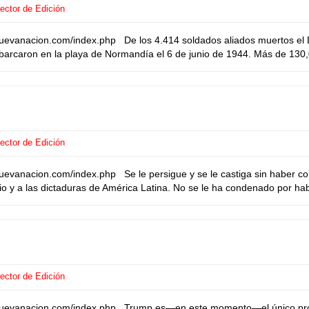
ector de Edición
uevanacion.com/index.php De los 4.414 soldados aliados muertos el D
barcaron en la playa de Normandía el 6 de junio de 1944. Más de 130
ector de Edición
uevanacion.com/index.php Se le persigue y se le castiga sin haber c
io y a las dictaduras de América Latina. No se le ha condenado por hab
ector de Edición
anuevanacion.com/index.php Trump es—en este momento—el único prof