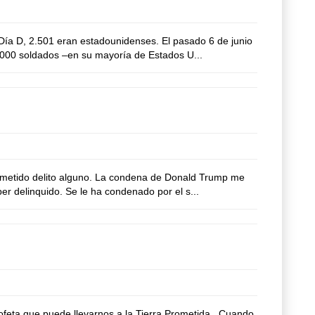
ía D, 2.501 eran estadounidenses. El pasado 6 de junio
,000 soldados –en su mayoría de Estados U...
ometido delito alguno. La condena de Donald Trump me
er delinquido. Se le ha condenado por el s...
eta que puede llevarnos a la Tierra Prometida. Cuando