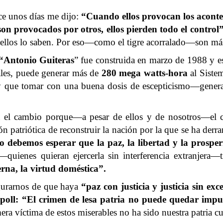
e unos días me dijo:
“Cuando ellos provocan los acontec
on provocados por otros, ellos pierden todo el control
a y ellos lo saben. Por eso—como el tigre acorralado—son m
“Antonio Guiteras
” fue construida en marzo de 1988 y es
ales, puede generar más de
280 mega watts-hora
al Sistem
 que tomar con una buena dosis de escepticismo—gener
 el cambio porque—a pesar de ellos y de nosotros—el ca
n patriótica de reconstruir la nación por la que se ha de
No debemos esperar que la paz, la libertad y la prosper
quienes quieran ejercerla sin interferencia extranjera—t
rna, la virtud doméstica”.
egurarnos de que haya
“paz con justicia y justicia sin ex
poll: “El crimen de lesa patria no puede quedar impune
ra víctima de estos miserables no ha sido nuestra patria c