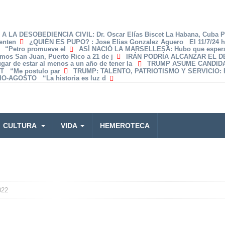
A LA DESOBEDIENCIA CIVIL
: Dr. Oscar Elías Biscet La Habana, Cuba 
enten
¿QUIÉN ES PUPO?
: Jose Elias Gonzalez Aguero El 11/7/24 
z “Petro promueve el
ASÍ NACIÓ LA MARSELLESA
: Hubo que espera
amos San Juan, Puerto Rico a 21 de j
IRÁN PODRÍA ALCANZAR EL 
lugar de estar al menos a un año de tener la
TRUMP ASUME CANDID
T “Me postulo par
TRUMP: TALENTO, PATRIOTISMO Y SERVICIO
:
O-AGOSTO “La historia es luz d
CULTURA
VIDA
HEMEROTECA
022