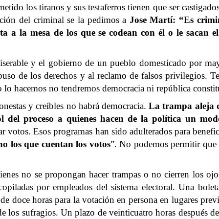
metido los tiranos y sus testaferros tienen que ser castiga
ción del criminal se la pedimos a
Jose Martí: “Es crimi
nta a la mesa de los que se codean con él o le sacan e
iserable y el gobierno de un pueblo domesticado por mayo
uso de los derechos y al reclamo de falsos privilegios. 
no lo hacemos no tendremos democracia ni república constit
honestas y creíbles no habrá democracia.
La trampa aleja 
ol del proceso a quienes hacen de la política un mo
r votos. Esos programas han sido adulterados para benefic
no los que cuentan los votos
”. No podemos permitir que 
uienes no se propongan hacer trampas o no cierren los oj
copiladas por empleados del sistema electoral. Una bole
o de doce horas para la votación en persona en lugares prev
de los sufragios. Un plazo de veinticuatro horas después de