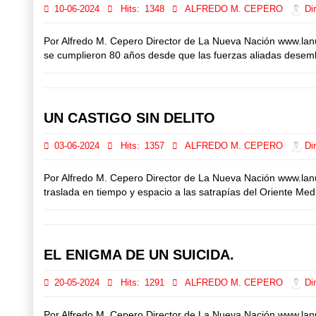
10-06-2024
Hits:
1348
ALFREDO M. CEPERO
Dir
Por Alfredo M. Cepero Director de La Nueva Nación www.lan
se cumplieron 80 años desde que las fuerzas aliadas desem
UN CASTIGO SIN DELITO
03-06-2024
Hits:
1357
ALFREDO M. CEPERO
Dir
Por Alfredo M. Cepero Director de La Nueva Nación www.lan
traslada en tiempo y espacio a las satrapías del Oriente Med
EL ENIGMA DE UN SUICIDA.
20-05-2024
Hits:
1291
ALFREDO M. CEPERO
Dir
Por Alfredo M. Cepero Director de La Nueva Nación www.l