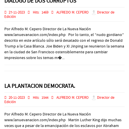
DIÁLOGO DE DOS CORRUPTOS
27-11-2023
Hits:
1469
ALFREDO M. CEPERO
Director de
Edición
Por Alfredo M. Cepero Director de La Nueva Nación
www.lanuevanacion.com/index.php Por lo tanto, el “nudo gordiano”
descrito en este artículo sólo será desatado con el regreso de Donald
Trump a la Casa Blanca. Joe Biden y XI Jinping se reunieron la semana
en la ciudad de San Francisco ostensiblemente para cambiar
impresiones sobre los temas m�...
LA PLANTACION DEMOCRATA.
20-11-2023
Hits:
1544
ALFREDO M. CEPERO
Director de
Edición
Por Alfredo M. Cepero Director de La Nueva Nación
www.lanuevanacion.com/index.php Martin Luther King dijo muchas
veces que a pesar de la emancipación de los esclavos por Abraham