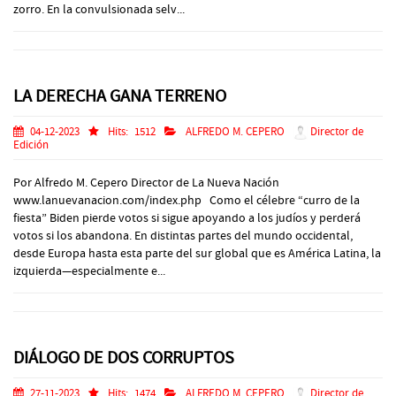
zorro. En la convulsionada selv...
LA DERECHA GANA TERRENO
04-12-2023
Hits:
1512
ALFREDO M. CEPERO
Director de
Edición
Por Alfredo M. Cepero Director de La Nueva Nación
www.lanuevanacion.com/index.php Como el célebre “curro de la
fiesta” Biden pierde votos si sigue apoyando a los judíos y perderá
votos si los abandona. En distintas partes del mundo occidental,
desde Europa hasta esta parte del sur global que es América Latina, la
izquierda—especialmente e...
DIÁLOGO DE DOS CORRUPTOS
27-11-2023
Hits:
1474
ALFREDO M. CEPERO
Director de