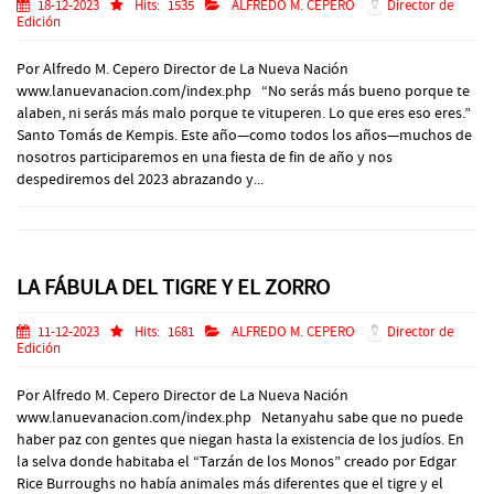
18-12-2023
Hits:
1535
ALFREDO M. CEPERO
Director de
Edición
Por Alfredo M. Cepero Director de La Nueva Nación
www.lanuevanacion.com/index.php “No serás más bueno porque te
alaben, ni serás más malo porque te vituperen. Lo que eres eso eres.”
Santo Tomás de Kempis. Este año—como todos los años—muchos de
nosotros participaremos en una fiesta de fin de año y nos
despediremos del 2023 abrazando y...
LA FÁBULA DEL TIGRE Y EL ZORRO
11-12-2023
Hits:
1681
ALFREDO M. CEPERO
Director de
Edición
Por Alfredo M. Cepero Director de La Nueva Nación
www.lanuevanacion.com/index.php Netanyahu sabe que no puede
haber paz con gentes que niegan hasta la existencia de los judíos. En
la selva donde habitaba el “Tarzán de los Monos” creado por Edgar
Rice Burroughs no había animales más diferentes que el tigre y el