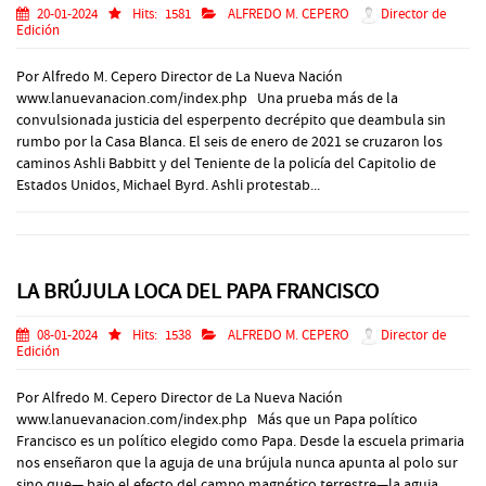
20-01-2024
Hits:
1581
ALFREDO M. CEPERO
Director de
Edición
Por Alfredo M. Cepero Director de La Nueva Nación
www.lanuevanacion.com/index.php Una prueba más de la
convulsionada justicia del esperpento decrépito que deambula sin
rumbo por la Casa Blanca. El seis de enero de 2021 se cruzaron los
caminos Ashli Babbitt y del Teniente de la policía del Capitolio de
Estados Unidos, Michael Byrd. Ashli protestab...
LA BRÚJULA LOCA DEL PAPA FRANCISCO
08-01-2024
Hits:
1538
ALFREDO M. CEPERO
Director de
Edición
Por Alfredo M. Cepero Director de La Nueva Nación
www.lanuevanacion.com/index.php Más que un Papa político
Francisco es un político elegido como Papa. Desde la escuela primaria
nos enseñaron que la aguja de una brújula nunca apunta al polo sur
sino que— bajo el efecto del campo magnético terrestre—la aguja