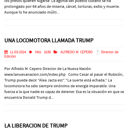
los presos quieren fugarse. La agonía del pueblo cubano se ha
prolongado por 64 años de miseria, cárcel, torturas, exilio y muerte.
Aunque lo he anunciado múlti...
UNA LOCOMOTORA LLAMADA TRUMP
11-03-2024
Hits:
1638
ALFREDO M. CEPERO
Director de
Edición
Por Alfredo M. Cepero Director de La Nueva Nación
www.lanuevanacion.com/index.php Como Cesar al pasar el Rubicón,
Trump puede decir “Alea Jacta est”. “La suerte está echada.”. La
locomotora ha sido siempre sinónimo de energía imparable. Una
fuerza a la que nadie es capaz de detener. Esa es la situación en que se
encuentra Donald Trump d...
LA LIBERACION DE TRUMP