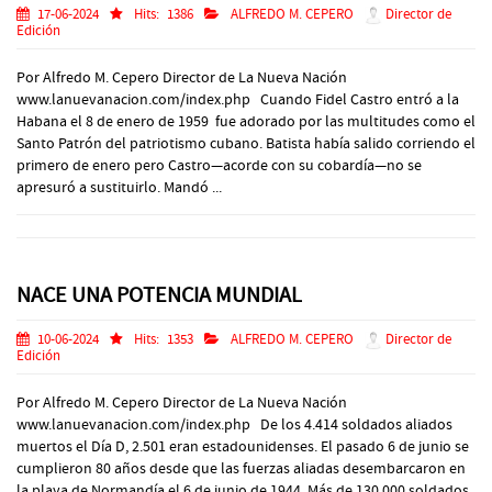
17-06-2024
Hits:
1386
ALFREDO M. CEPERO
Director de
Edición
Por Alfredo M. Cepero Director de La Nueva Nación
www.lanuevanacion.com/index.php Cuando Fidel Castro entró a la
Habana el 8 de enero de 1959 fue adorado por las multitudes como el
Santo Patrón del patriotismo cubano. Batista había salido corriendo el
primero de enero pero Castro—acorde con su cobardía—no se
apresuró a sustituirlo. Mandó ...
NACE UNA POTENCIA MUNDIAL
10-06-2024
Hits:
1353
ALFREDO M. CEPERO
Director de
Edición
Por Alfredo M. Cepero Director de La Nueva Nación
www.lanuevanacion.com/index.php De los 4.414 soldados aliados
muertos el Día D, 2.501 eran estadounidenses. El pasado 6 de junio se
cumplieron 80 años desde que las fuerzas aliadas desembarcaron en
la playa de Normandía el 6 de junio de 1944. Más de 130,000 soldados