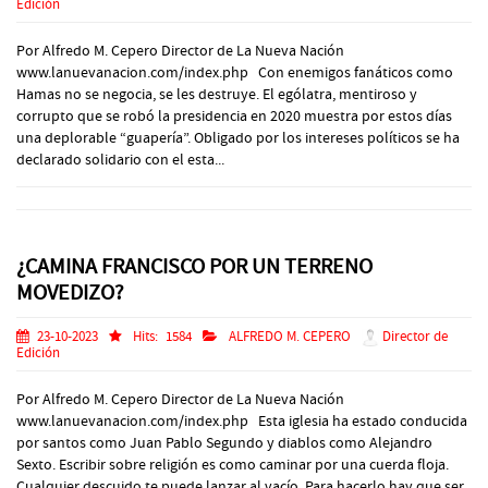
Edición
Por Alfredo M. Cepero Director de La Nueva Nación
www.lanuevanacion.com/index.php Con enemigos fanáticos como
Hamas no se negocia, se les destruye. El ególatra, mentiroso y
corrupto que se robó la presidencia en 2020 muestra por estos días
una deplorable “guapería”. Obligado por los intereses políticos se ha
declarado solidario con el esta...
¿CAMINA FRANCISCO POR UN TERRENO
MOVEDIZO?
23-10-2023
Hits:
1584
ALFREDO M. CEPERO
Director de
Edición
Por Alfredo M. Cepero Director de La Nueva Nación
www.lanuevanacion.com/index.php Esta iglesia ha estado conducida
por santos como Juan Pablo Segundo y diablos como Alejandro
Sexto. Escribir sobre religión es como caminar por una cuerda floja.
Cualquier descuido te puede lanzar al vacío. Para hacerlo hay que ser