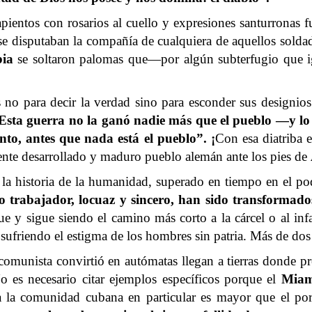
ientos con rosarios al cuello y expresiones santurronas 
se disputaban la compañía de cualquiera de aquellos sold
ia
se soltaron palomas que—por algún subterfugio que i
s no para decir la verdad sino para esconder sus designio
sta guerra no la ganó nadie más que el pueblo —y lo di
nto, antes que nada está el pueblo”. ¡
Con esa diatriba 
nte desarrollado y maduro pueblo alemán ante los pies de
la historia de la humanidad, superado en tiempo en el po
o trabajador, locuaz y sincero, han sido transformad
fue y sigue siendo el camino más corto a la cárcel o al in
 sufriendo el estigma de los hombres sin patria. Más de do
omunista convirtió en autómatas llegan a tierras donde p
o es necesario citar ejemplos específicos porque el
Miam
a la comunidad cubana en particular es mayor que el porc