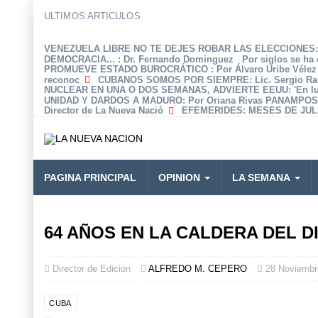
ULTIMOS ARTICULOS
VENEZUELA LIBRE NO TE DEJES ROBAR LAS ELECCIONES: 
DEMOCRACIA...
: Dr. Fernando Dominguez Por siglos se ha 
PROMUEVE ESTADO BUROCRÁTICO
: Por Álvaro Uribe Véle
reconoc
CUBANOS SOMOS POR SIEMPRE
: Lic. Sergio R
NUCLEAR EN UNA O DOS SEMANAS, ADVIERTE EEUU
: 'En 
UNIDAD Y DARDOS A MADURO
: Por Oriana Rivas PANAMPOS
Director de La Nueva Nació
EFEMERIDES
: MESES DE JULI
PAGINA PRINCIPAL
OPINION
LA SEMANA
64 AÑOS EN LA CALDERA DEL D
Director de Edición
ALFREDO M. CEPERO
28 Noviembr
CUBA