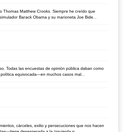
ino Thomas Matthew Crooks. Siempre he creído que
l simulador Barack Obama y su marioneta Joe Bide...
so. Todas las encuestas de opinión pública daban como
u política equivocada—en muchos casos mal...
entos, cárceles, exilio y persecuciones que nos hacen
tas—tiene desesperada a la izquierda p...