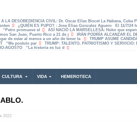
A LA DESOBEDIENCIA CIVIL
: Dr. Oscar Elías Biscet La Habana, Cuba 
enten
¿QUIÉN ES PUPO?
: Jose Elias Gonzalez Aguero El 11/7/24 
z “Petro promueve el
ASÍ NACIÓ LA MARSELLESA
: Hubo que espera
amos San Juan, Puerto Rico a 21 de j
IRÁN PODRÍA ALCANZAR EL 
lugar de estar al menos a un año de tener la
TRUMP ASUME CANDID
T “Me postulo par
TRUMP: TALENTO, PATRIOTISMO Y SERVICIO
:
O-AGOSTO “La historia es luz d
CULTURA
VIDA
HEMEROTECA
IABLO.
e 2022