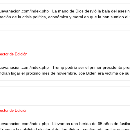
nuevanacion.com/index.php La mano de Dios desvió la bala del ases
ación de la crisis política, económica y moral en que la han sumido e
ector de Edición
uevanacion.com/index.php Trump podría ser el primer presidente pre
ndrán lugar el próximo mes de noviembre. Joe Biden era víctima de s
ector de Edición
uevanacion.com/index.php Llevamos una herida de 65 años de fusilami
d Trump y la debilidad electoral de Joe Biden—confirmada en las encues