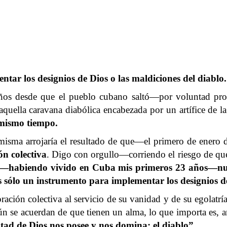
tar los designios de Dios o las maldiciones del diablo.
os desde que el pueblo cubano saltó—por voluntad prop
uella caravana diabólica encabezada por un artífice de la
l mismo tiempo.
 misma arrojaría el resultado de que—el primero de ener
n colectiva
. Digo con orgullo—corriendo el riesgo de q
—habiendo vivido en Cuba mis primeros 23 años—nunca
 sólo un instrumento para implementar los designios de
ción colectiva al servicio de su vanidad y de su egolatría.
ún se acuerdan de que tienen un alma, lo que importa es, a
ntad de Dios nos posee y nos domina: el diablo”.