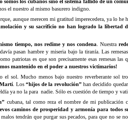
 somos los cubanos sino el sistema fallido de un comu
os el nuestro al mismo basurero indigno.
rque, aunque merecen mi gratitud imperecedera, ya lo he h
olación y su sacrificio no han logrado la libertad d
 mismo tiempo, nos redime y nos condena
. Nuestra
red
odavía pasan hambre y miseria bajo la tiranía. Las remesas 
omo patriotas es que son precisamente esas remesas las q
emos mantenido en el poder a nuestros victimarios!
 el sol. Mucho menos bajo nuestro reverberante sol tro
Martí
. Los
“hijos de la revolución”
han decidido quedars
beldía ya no la para nadie. Sólo es cuestión de tiempo y va
n”
cubana, tal como reza el nombre de mi publicación c
nuevos caminos de prosperidad y armonía para todos s
s malos tendrán que purgar sus pecados, para que no se no