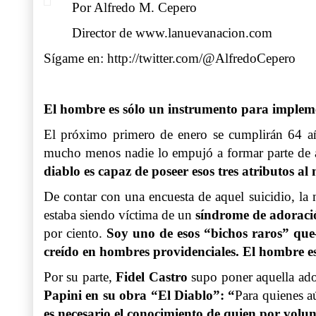
Por Alfredo M. Cepero
Director de www.lanuevanacion.com
Sígame en:
http://twitter.com/@AlfredoCepero
El hombre es sólo un instrumento para implemen
El próximo primero de enero se cumplirán 64 añ
mucho menos nadie lo empujó a formar parte de aq
diablo es capaz de poseer esos tres atributos a
De contar con una encuesta de aquel suicidio, la
estaba siendo víctima de un
síndrome de adoració
por ciento.
Soy uno de esos “bichos raros” que
creído en hombres providenciales. El hombre es
Por su parte,
Fidel Castro
supo poner aquella adora
Papini en su obra “El Diablo”: “
Para quienes a
es necesario el conocimiento de quien por volu