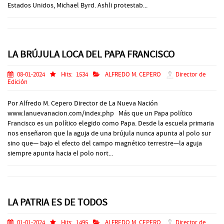
Estados Unidos, Michael Byrd. Ashli protestab...
LA BRÚJULA LOCA DEL PAPA FRANCISCO
08-01-2024
Hits:
1534
ALFREDO M. CEPERO
Director de
Edición
Por Alfredo M. Cepero Director de La Nueva Nación
www.lanuevanacion.com/index.php Más que un Papa político
Francisco es un político elegido como Papa. Desde la escuela primaria
nos enseñaron que la aguja de una brújula nunca apunta al polo sur
sino que— bajo el efecto del campo magnético terrestre—la aguja
siempre apunta hacia el polo nort...
LA PATRIA ES DE TODOS
01-01-2024
Hits:
1495
ALFREDO M. CEPERO
Director de