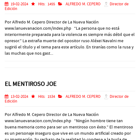
19-02-2024
Hits:
1455
ALFREDO M. CEPERO
Director de
Edición
Por Alfredo M. Cepero Director de La Nueva Nación
www.lanuevanacion.com/index.php “La persona que no está
interiormente preparada para la violencia es siempre más débil que el
opresor.” La extraña muerte del opositor ruso Aléxei Navalni me
sugirió el título y el tema para este artículo. En tiranías como la rusa y
las muchas que nos gast...
EL MENTIROSO JOE
13-02-2024
Hits:
1534
ALFREDO M. CEPERO
Director de
Edición
Por Alfredo M. Cepero Director de La Nueva Nación
www.lanuevanacion.com/index.php “Ningún hombre tiene tan
buena memoria como para ser un mentiroso con éxito.” El mentiroso
es un personaje inseguro que vive en un mundo artificial creado por
su imaginación. Su rechazo de la realidad lo condena a la burla de