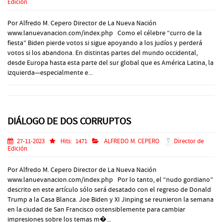
Edición
Por Alfredo M. Cepero Director de La Nueva Nación
www.lanuevanacion.com/index.php Como el célebre “curro de la
fiesta” Biden pierde votos si sigue apoyando a los judíos y perderá
votos si los abandona. En distintas partes del mundo occidental,
desde Europa hasta esta parte del sur global que es América Latina, la
izquierda—especialmente e...
DIÁLOGO DE DOS CORRUPTOS
27-11-2023
Hits:
1471
ALFREDO M. CEPERO
Director de
Edición
Por Alfredo M. Cepero Director de La Nueva Nación
www.lanuevanacion.com/index.php Por lo tanto, el “nudo gordiano”
descrito en este artículo sólo será desatado con el regreso de Donald
Trump a la Casa Blanca. Joe Biden y XI Jinping se reunieron la semana
en la ciudad de San Francisco ostensiblemente para cambiar
impresiones sobre los temas m�...