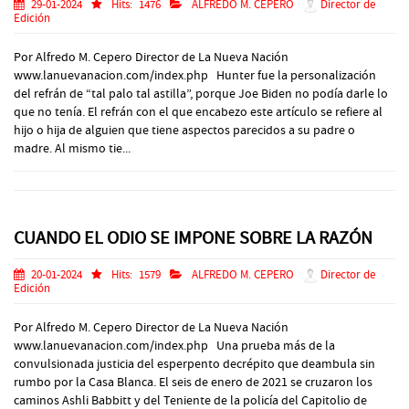
29-01-2024
Hits:
1476
ALFREDO M. CEPERO
Director de
Edición
Por Alfredo M. Cepero Director de La Nueva Nación
www.lanuevanacion.com/index.php Hunter fue la personalización
del refrán de “tal palo tal astilla”, porque Joe Biden no podía darle lo
que no tenía. El refrán con el que encabezo este artículo se refiere al
hijo o hija de alguien que tiene aspectos parecidos a su padre o
madre. Al mismo tie...
CUANDO EL ODIO SE IMPONE SOBRE LA RAZÓN
20-01-2024
Hits:
1579
ALFREDO M. CEPERO
Director de
Edición
Por Alfredo M. Cepero Director de La Nueva Nación
www.lanuevanacion.com/index.php Una prueba más de la
convulsionada justicia del esperpento decrépito que deambula sin
rumbo por la Casa Blanca. El seis de enero de 2021 se cruzaron los
caminos Ashli Babbitt y del Teniente de la policía del Capitolio de