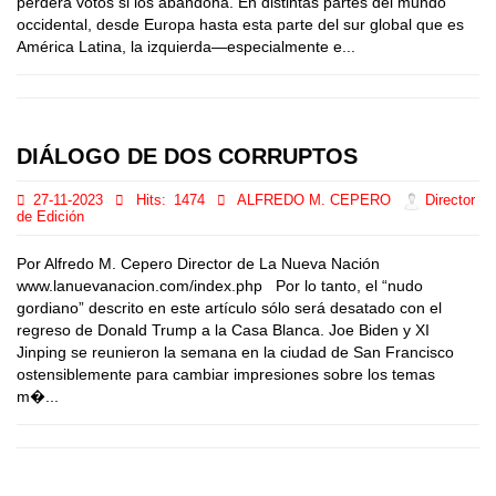
perderá votos si los abandona. En distintas partes del mundo
occidental, desde Europa hasta esta parte del sur global que es
América Latina, la izquierda—especialmente e...
DIÁLOGO DE DOS CORRUPTOS
27-11-2023
Hits:
1474
ALFREDO M. CEPERO
Director
de Edición
Por Alfredo M. Cepero Director de La Nueva Nación
www.lanuevanacion.com/index.php Por lo tanto, el “nudo
gordiano” descrito en este artículo sólo será desatado con el
regreso de Donald Trump a la Casa Blanca. Joe Biden y XI
Jinping se reunieron la semana en la ciudad de San Francisco
ostensiblemente para cambiar impresiones sobre los temas
m�...