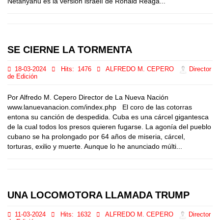
Netanyahu es la versión israelí de Ronald Reaga...
SE CIERNE LA TORMENTA
18-03-2024
Hits:
1476
ALFREDO M. CEPERO
Director
de Edición
Por Alfredo M. Cepero Director de La Nueva Nación
www.lanuevanacion.com/index.php El coro de las cotorras
entona su canción de despedida. Cuba es una cárcel gigantesca
de la cual todos los presos quieren fugarse. La agonía del pueblo
cubano se ha prolongado por 64 años de miseria, cárcel,
torturas, exilio y muerte. Aunque lo he anunciado múlti...
UNA LOCOMOTORA LLAMADA TRUMP
11-03-2024
Hits:
1632
ALFREDO M. CEPERO
Director