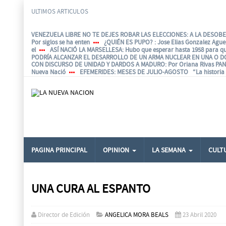
ULTIMOS ARTICULOS
VENEZUELA LIBRE NO TE DEJES ROBAR LAS ELECCIONES: A LA DESOBED
Por siglos se ha enten
¿QUIÉN ES PUPO?
: Jose Elias Gonzalez Agu
el
ASÍ NACIÓ LA MARSELLESA
: Hubo que esperar hasta 1958 para q
PODRÍA ALCANZAR EL DESARROLLO DE UN ARMA NUCLEAR EN UNA O D
CON DISCURSO DE UNIDAD Y DARDOS A MADURO
: Por Oriana Rivas P
Nueva Nació
EFEMERIDES
: MESES DE JULIO-AGOSTO “La historia e
PAGINA PRINCIPAL
OPINION
LA SEMANA
CULT
UNA CURA AL ESPANTO
Director de Edición
ANGELICA MORA BEALS
23 Abril 2020