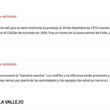
or de Edición
eno del que se tiene memoria se produjo el 16 de diciembre de 1575 cuando, 
ue el Chillán de ocurrido en 1939. Fue un sismo en la zona central de Chile, u
or de Edición
 existe la “bacteria asesina”. Los resfríos y la influenza están presentes y 
 Hay temor por parte de las autoridades y los equipos de salud en torno a l...
LA VALLEJO