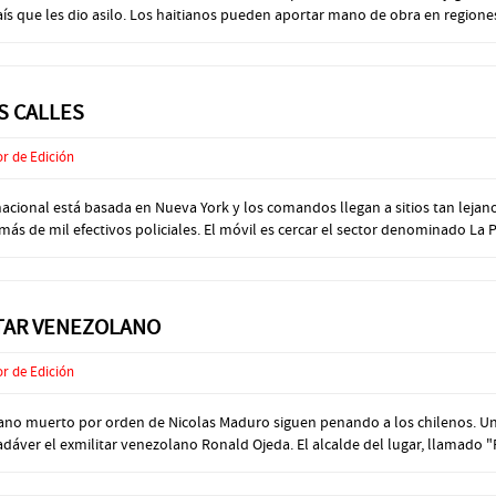
 que les dio asilo. Los haitianos pueden aportar mano de obra en regiones a
S CALLES
or de Edición
acional está basada en Nueva York y los comandos llegan a sitios tan leja
ás de mil efectivos policiales. El móvil es cercar el sector denominado La 
ITAR VENEZOLANO
or de Edición
ano muerto por orden de Nicolas Maduro siguen penando a los chilenos. Un 
ver el exmilitar venezolano Ronald Ojeda. El alcalde del lugar, llamado "