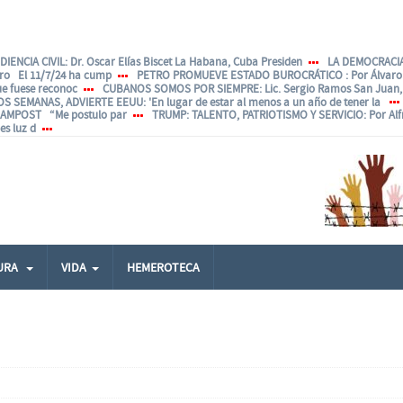
IENCIA CIVIL
: Dr. Oscar Elías Biscet La Habana, Cuba Presiden
LA DEMOCRACIA
ero El 11/7/24 ha cump
PETRO PROMUEVE ESTADO BUROCRÁTICO
: Por Álvar
ue fuese reconoc
CUBANOS SOMOS POR SIEMPRE
: Lic. Sergio Ramos San Juan, 
OS SEMANAS, ADVIERTE EEUU
: 'En lugar de estar al menos a un año de tener la
ANAMPOST “Me postulo par
TRUMP: TALENTO, PATRIOTISMO Y SERVICIO
: Por Al
s luz d
URA
VIDA
HEMEROTECA