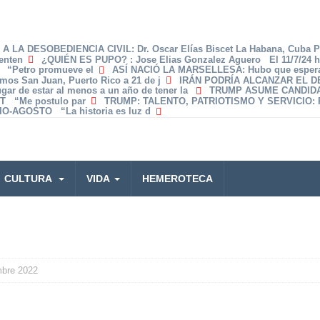
A LA DESOBEDIENCIA CIVIL
: Dr. Oscar Elías Biscet La Habana, Cuba 
enten
¿QUIÉN ES PUPO?
: Jose Elias Gonzalez Aguero El 11/7/24 
z “Petro promueve el
ASÍ NACIÓ LA MARSELLESA
: Hubo que espera
amos San Juan, Puerto Rico a 21 de j
IRÁN PODRÍA ALCANZAR EL 
lugar de estar al menos a un año de tener la
TRUMP ASUME CANDID
T “Me postulo par
TRUMP: TALENTO, PATRIOTISMO Y SERVICIO
:
O-AGOSTO “La historia es luz d
CULTURA
VIDA
HEMEROTECA
mbre 2022