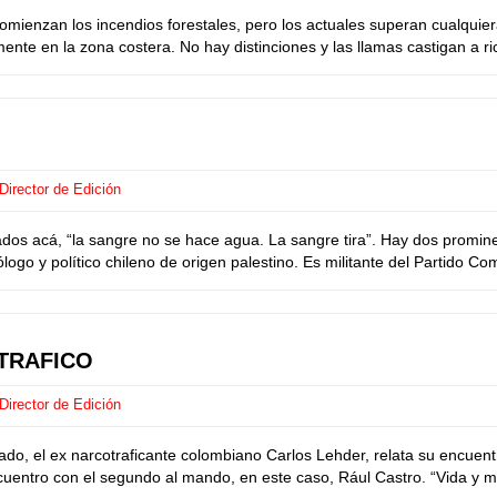
enzan los incendios forestales, pero los actuales superan cualquiera 
te en la zona costera. No hay distinciones y las llamas castigan a ri
Director de Edición
 acá, “la sangre no se hace agua. La sangre tira”. Hay dos prominen
ogo y político chileno de origen palestino. Es militante del Partido Comu
TRAFICO
Director de Edición
o, el ex narcotraficante colombiano Carlos Lehder, relata su encuentro
ntro con el segundo al mando, en este caso, Rául Castro. “Vida y muer