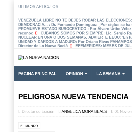
ULTIMOS ARTICULOS
VENEZUELA LIBRE NO TE DEJES ROBAR LAS ELECCIONES: 
DEMOCRACIA...
: Dr. Fernando Dominguez Por siglos se ha 
PROMUEVE ESTADO BUROCRÁTICO
: Por Álvaro Uribe Véle
reconoc
CUBANOS SOMOS POR SIEMPRE
: Lic. Sergio R
NUCLEAR EN UNA O DOS SEMANAS, ADVIERTE EEUU
: 'En 
UNIDAD Y DARDOS A MADURO
: Por Oriana Rivas PANAMPOS
Director de La Nueva Nació
EFEMERIDES
: MESES DE JULI
PAGINA PRINCIPAL
OPINION
LA SEMANA
PELIGROSA NUEVA TENDENCIA
Director de Edición
ANGELICA MORA BEALS
01 Novie
EL MUNDO