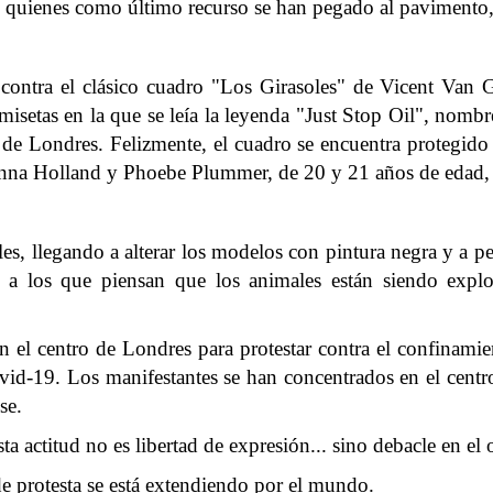
os, quienes como último recurso se han pegado al pavimento,
r contra el clásico cuadro "Los Girasoles" de Vicent Van 
amisetas en la que se leía la leyenda "Just Stop Oil", nombr
y de Londres. Felizmente, el cuadro se encuentra protegid
a. Anna Holland y Phoebe Plummer, de 20 y 21 años de edad, y
s, llegando a alterar los modelos con pintura negra y a peg
o a los que piensan que los animales están siendo explo
en el centro de Londres para protestar contra el confinamie
id-19. Los manifestantes se han concentrados en el centro 
se.
 actitud no es libertad de expresión... sino debacle en el 
e protesta se está extendiendo por el mundo.