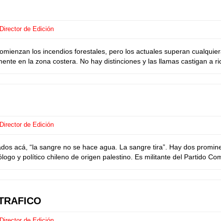
Director de Edición
enzan los incendios forestales, pero los actuales superan cualquiera 
te en la zona costera. No hay distinciones y las llamas castigan a ri
Director de Edición
 acá, “la sangre no se hace agua. La sangre tira”. Hay dos prominen
ogo y político chileno de origen palestino. Es militante del Partido Comu
TRAFICO
Director de Edición