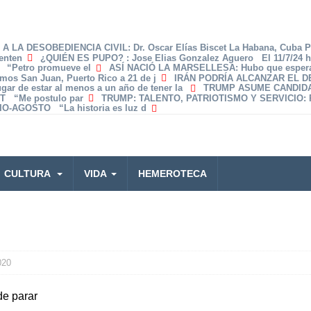
A LA DESOBEDIENCIA CIVIL
: Dr. Oscar Elías Biscet La Habana, Cuba 
enten
¿QUIÉN ES PUPO?
: Jose Elias Gonzalez Aguero El 11/7/24 
z “Petro promueve el
ASÍ NACIÓ LA MARSELLESA
: Hubo que espera
amos San Juan, Puerto Rico a 21 de j
IRÁN PODRÍA ALCANZAR EL 
lugar de estar al menos a un año de tener la
TRUMP ASUME CANDID
T “Me postulo par
TRUMP: TALENTO, PATRIOTISMO Y SERVICIO
:
O-AGOSTO “La historia es luz d
CULTURA
VIDA
HEMEROTECA
020
de parar