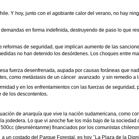
e. Y hoy, junto con el agobiante calor del verano, no hay ningú
las demandas en forma indefinida, destruyendo de paso lo que re
de reformas de seguridad, que implican aumento de las sancio
s medidas no han detenido los desórdenes. Los choques entre ma
tra esa fuerza desenfrenada, aupada por causas foráneas que nada
mites, como metástasis de un cáncer avanzado y sin remedio a la
formidad y en los enfrentamientos con las fuerzas de seguridad,
e de los descontentos.
ituación de anarquía que vive la nación sudamericana, como com
e la jodedera. Lo que vi anoche fue los más bajo de la sociedad
e 500cc (desmiéntanme) financiados por los comunistas chilenos
a a un costado del Parque Forestal, es hoy "La Plaza de la Dign