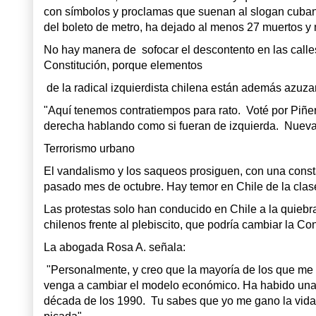
con símbolos y proclamas que suenan al slogan cubano:
del boleto de metro, ha dejado al menos 27 muertos y 
No hay manera de sofocar el descontento en las calles
Constitución, porque elementos
de la radical izquierdista chilena están además azuz
"Aquí tenemos contratiempos para rato. Voté por Piñera
derecha hablando como si fueran de izquierda. Nueva c
Terrorismo urbano
El vandalismo y los saqueos prosiguen, con una constan
pasado mes de octubre. Hay temor en Chile de la clase 
Las protestas solo han conducido en Chile a la quieb
chilenos frente al plebiscito, que podría cambiar la Con
La abogada Rosa A. señala:
"Personalmente, y creo que la mayoría de los que me 
venga a cambiar el modelo económico. Ha habido una 
década de los 1990. Tu sabes que yo me gano la vida 