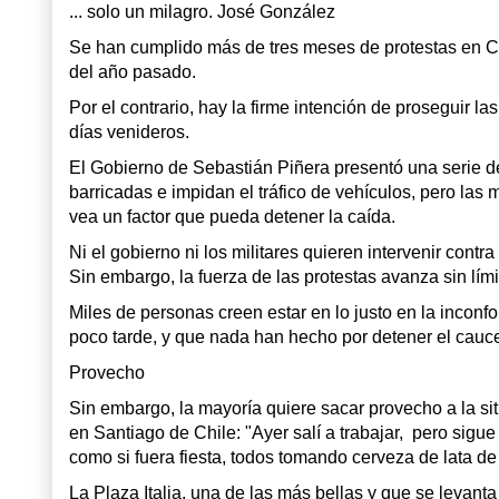
... solo un milagro. José González
Se han cumplido más de tres meses de protestas en Chil
del año pasado.
Por el contrario, hay la firme intención de proseguir 
días venideros.
El Gobierno de Sebastián Piñera presentó una serie 
barricadas e impidan el tráfico de vehículos, pero la
vea un factor que pueda detener la caída.
Ni el gobierno ni los militares quieren intervenir con
Sin embargo, la fuerza de las protestas avanza sin lí
Miles de personas creen estar en lo justo en la incon
poco tarde, y que nada han hecho por detener el cauc
Provecho
Sin embargo, la mayoría quiere sacar provecho a la s
en Santiago de Chile: "Ayer salí a trabajar, pero sigu
como si fuera fiesta, todos tomando cerveza de lata d
La Plaza Italia, una de las más bellas y que se levant