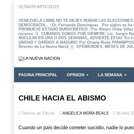
ULTIMOS ARTICULOS
VENEZUELA LIBRE NO TE DEJES ROBAR LAS ELECCIONES: 
DEMOCRACIA...
: Dr. Fernando Dominguez Por siglos se ha 
PROMUEVE ESTADO BUROCRÁTICO
: Por Álvaro Uribe Véle
reconoc
CUBANOS SOMOS POR SIEMPRE
: Lic. Sergio R
NUCLEAR EN UNA O DOS SEMANAS, ADVIERTE EEUU
: 'En 
UNIDAD Y DARDOS A MADURO
: Por Oriana Rivas PANAMPOS
Director de La Nueva Nació
EFEMERIDES
: MESES DE JULI
PAGINA PRINCIPAL
OPINION
LA SEMANA
CHILE HACIA EL ABISMO
Director de Edición
ANGELICA MORA BEALS
06 Abril 2
Cuando un país decide cometer suicidio, nadie lo pue