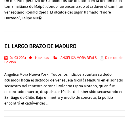
Un masivo operativo de Carabineros fue lo último en la denominada
toma haitiana de Maipú, donde fue encontrado el cadáver el exmilitar
venezolano Ronald Ojeda. El alcalde del lugar, llamado "Padre
Hurtado", Felipe Mu�...
EL LARGO BRAZO DE MADURO
04-03-2024
Hits:
1451
ANGELICA MORA BEALS
Director de
Edición
Angelica Mora Nueva York Todos los indicios apuntan su dedo
acusador hacia el dictador de Venezuela Nicolás Maduro en el sonado
secuestro del teniente coronel Rolando Ojeda Moreno, quien fue
encontrado muerto, después de 10 días de haber sido secuestrado en
Santiago de Chile. Bajo un metro y medio de concreto, la policía
encontró el cadáver del ...