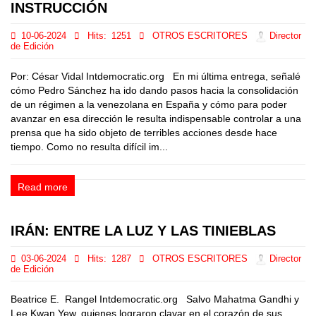
INSTRUCCIÓN
10-06-2024
Hits:
1251
OTROS ESCRITORES
Director
de Edición
Por: César Vidal Intdemocratic.org En mi última entrega, señalé
cómo Pedro Sánchez ha ido dando pasos hacia la consolidación
de un régimen a la venezolana en España y cómo para poder
avanzar en esa dirección le resulta indispensable controlar a una
prensa que ha sido objeto de terribles acciones desde hace
tiempo. Como no resulta difícil im...
Read more
IRÁN: ENTRE LA LUZ Y LAS TINIEBLAS
03-06-2024
Hits:
1287
OTROS ESCRITORES
Director
de Edición
Beatrice E. Rangel Intdemocratic.org Salvo Mahatma Gandhi y
Lee Kwan Yew, quienes lograron clavar en el corazón de sus