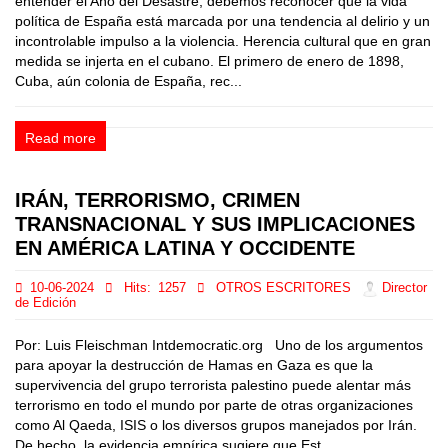
entender el Año del Desastre, debemos reconocer que la vida
política de España está marcada por una tendencia al delirio y un
incontrolable impulso a la violencia. Herencia cultural que en gran
medida se injerta en el cubano. El primero de enero de 1898,
Cuba, aún colonia de España, rec...
Read more
IRÁN, TERRORISMO, CRIMEN
TRANSNACIONAL Y SUS IMPLICACIONES
EN AMÉRICA LATINA Y OCCIDENTE
10-06-2024
Hits:
1257
OTROS ESCRITORES
Director
de Edición
Por: Luis Fleischman Intdemocratic.org Uno de los argumentos
para apoyar la destrucción de Hamas en Gaza es que la
supervivencia del grupo terrorista palestino puede alentar más
terrorismo en todo el mundo por parte de otras organizaciones
como Al Qaeda, ISIS o los diversos grupos manejados por Irán.
De hecho, la evidencia empírica sugiere que Est...