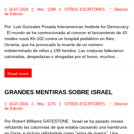
16-07-2024
Hits:
1299
OTROS ESCRITORES
Director
de Edición
Por: Luis Gonzales Posada Interamerican Institute for Democracy
El mundo se ha conmocionado al conocer el lanzamiento de 43
misiles rusos Kh-102 contra un hospital pediátrico en Kiev,
Ucrania, que ha provocado la muerte de un número
indeterminado de niños y 190 heridos. Las criaturas fallecieron
calcinadas, despedazas o ahogadas por el humo; muchos...
Read more
GRANDES MENTIRAS SOBRE ISRAEL
16-07-2024
Hits:
1275
OTROS ESCRITORES
Director
de Edición
Por Robert Williams GATESTONE Israel se ha pasado meses
refutando las calumnias de que estaba causando una hambruna
en Gaza, e incluso utilizándola como "arma de guerra". Una