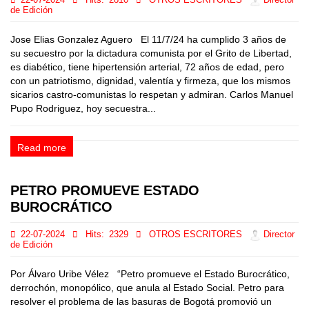
22-07-2024
Hits:
2810
OTROS ESCRITORES
Director
de Edición
Jose Elias Gonzalez Aguero El 11/7/24 ha cumplido 3 años de
su secuestro por la dictadura comunista por el Grito de Libertad,
es diabético, tiene hipertensión arterial, 72 años de edad, pero
con un patriotismo, dignidad, valentía y firmeza, que los mismos
sicarios castro-comunistas lo respetan y admiran. Carlos Manuel
Pupo Rodriguez, hoy secuestra...
Read more
PETRO PROMUEVE ESTADO
BUROCRÁTICO
22-07-2024
Hits:
2329
OTROS ESCRITORES
Director
de Edición
Por Álvaro Uribe Vélez “Petro promueve el Estado Burocrático,
derrochón, monopólico, que anula al Estado Social. Petro para
resolver el problema de las basuras de Bogotá promovió un