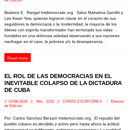
de Edición
Beatrice E. Rangel Intdemocratic.org Salvo Mahatma Gandhi y
Lee Kwan Yew, quienes lograron clavar en el corazón de sus
seguidores la democracia o la modernidad, la mayoría de los
lideres con espíritu transformador han terminado sus vidas
hundidos en una dolorosa soledad observando a sus naciones
naufragar en el caos, la pobreza y/o la desesperanza...
Read more
EL ROL DE LAS DEMOCRACIAS EN EL
INEVITABLE COLAPSO DE LA DICTADURA
DE CUBA
03-06-2024
Hits:
1210
OTROS ESCRITORES
Director
de Edición
Por: Carlos Sánchez Berzaín Intdemocratic.org El repudio del
pueblo cubano es decidido y activo pero hasta ahora la actitud
internacional es indiferente, peligrosa y vergonzosa La realidad