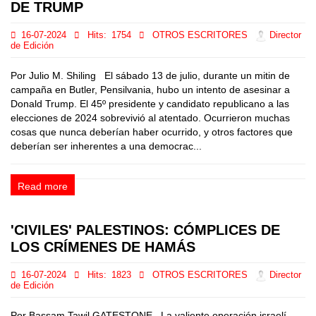
DE TRUMP
16-07-2024
Hits:
1754
OTROS ESCRITORES
Director
de Edición
Por Julio M. Shiling El sábado 13 de julio, durante un mitin de
campaña en Butler, Pensilvania, hubo un intento de asesinar a
Donald Trump. El 45º presidente y candidato republicano a las
elecciones de 2024 sobrevivió al atentado. Ocurrieron muchas
cosas que nunca deberían haber ocurrido, y otros factores que
deberían ser inherentes a una democrac...
Read more
'CIVILES' PALESTINOS: CÓMPLICES DE
LOS CRÍMENES DE HAMÁS
16-07-2024
Hits:
1823
OTROS ESCRITORES
Director
de Edición
Por Bassam Tawil GATESTONE La valiente operación israelí