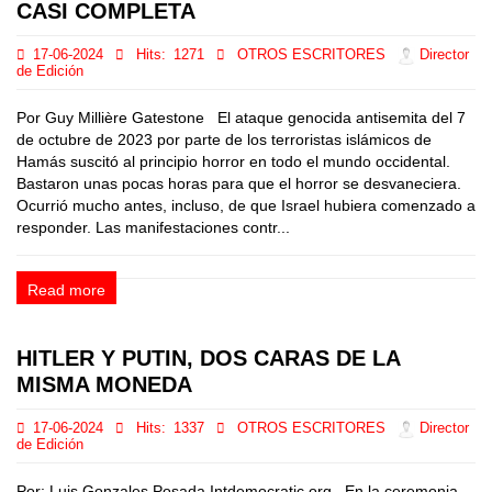
CASI COMPLETA
17-06-2024
Hits:
1271
OTROS ESCRITORES
Director
de Edición
Por Guy Millière Gatestone El ataque genocida antisemita del 7
de octubre de 2023 por parte de los terroristas islámicos de
Hamás suscitó al principio horror en todo el mundo occidental.
Bastaron unas pocas horas para que el horror se desvaneciera.
Ocurrió mucho antes, incluso, de que Israel hubiera comenzado a
responder. Las manifestaciones contr...
Read more
HITLER Y PUTIN, DOS CARAS DE LA
MISMA MONEDA
17-06-2024
Hits:
1337
OTROS ESCRITORES
Director
de Edición
Por: Luis Gonzales Posada Intdemocratic.org En la ceremonia