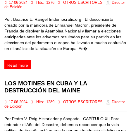
17-06-2024
Hits:
1276
OTROS ESCRITORES
Director
de Edición
Por: Beatrice E. Rangel Intdemocratic.org El desconcierto
creado por la maniobra de Enmanuel Macron, presidente de
Francia de disolver la Asamblea Nacional y llamar a elecciones
anticipadas ante los adversos resultados para su partido en las
elecciones del parlamento europeo ha llevado a mucha confusión
en el análisis de la situación de Europa. As�...
Read more
LOS MOTINES EN CUBA Y LA
DESTRUCCIÓN DEL MAINE
17-06-2024
Hits:
1289
OTROS ESCRITORES
Director
de Edición
Por Pedro V. Roig Historiador y Abogado CAPÍTULO XII Para
entender el Año del Desastre, debemos reconocer que la vida
política de España está marcada por una tendencia al delirio y un