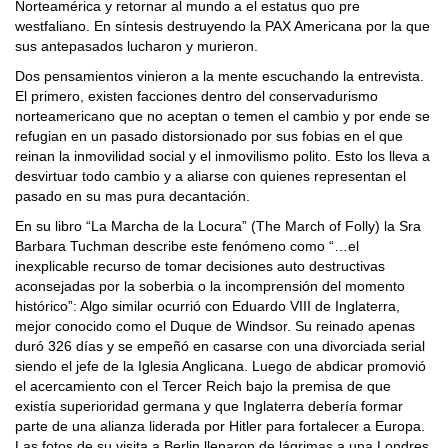
Norteamérica y retornar al mundo a el estatus quo pre
westfaliano. En síntesis destruyendo la PAX Americana por la que
sus antepasados lucharon y murieron.
Dos pensamientos vinieron a la mente escuchando la entrevista.
El primero, existen facciones dentro del conservadurismo
norteamericano que no aceptan o temen el cambio y por ende se
refugian en un pasado distorsionado por sus fobias en el que
reinan la inmovilidad social y el inmovilismo polito. Esto los lleva a
desvirtuar todo cambio y a aliarse con quienes representan el
pasado en su mas pura decantación.
En su libro “La Marcha de la Locura” (The March of Folly) la Sra
Barbara Tuchman describe este fenómeno como “…el
inexplicable recurso de tomar decisiones auto destructivas
aconsejadas por la soberbia o la incomprensión del momento
histórico”: Algo similar ocurrió con Eduardo VIII de Inglaterra,
mejor conocido como el Duque de Windsor. Su reinado apenas
duró 326 días y se empeñó en casarse con una divorciada serial
siendo el jefe de la Iglesia Anglicana. Luego de abdicar promovió
el acercamiento con el Tercer Reich bajo la premisa de que
existía superioridad germana y que Inglaterra debería formar
parte de una alianza liderada por Hitler para fortalecer a Europa.
Las fotos de su visita a Berlin llenaron de lágrimas a una Londres