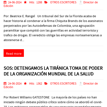
24-06-2024
Hits:
1288
OTROS ESCRITORES
Director de
Edición
Por: Beatrice E. Rangel Un tribunal del Sur de la Florida acaba de
hacer historia al condenar a la firma Chiquita Brands de los asesinatos
perpetrados por las Autodefensas de Colombia, una agrupación
paramilitar que compitió con las guerrillas en actividad terrorista y
trafico de drogas. El veredicto obliga las empresas norteamericanas a
abstenerse d...
Read more
SOS: DETENGAMOS LA TIRÁNICA TOMA DE PODER
DE LA ORGANIZACIÓN MUNDIAL DE LA SALUD
24-06-2024
Hits:
1362
OTROS ESCRITORES
Director de
Edición
Por Robert Williams GATESTONE La mayoría de los países no han
iniciado ningún debate público crítico sobre cómo se abordó el covid-
19. Los gobiernos responsables de una respuesta escandalosamente