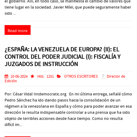
el gobierno. Allí, en todo caso, se manifiesta el cambio de valores que
tiene lugar en la sociedad. Javier Milei, que puede seguramente haber
sido ...
Read more
¿ESPAÑA: LA VENEZUELA DE EUROPA? (II): EL
CONTROL DEL PODER JUDICIAL (I): FISCALÍA Y
JUZGADOS DE INSTRUCCIÓN
10-06-2024
Hits:
1251
OTROS ESCRITORES
Director de
Edición
Por: César Vidal Intdemocratic.org En mi última entrega, señalé cómo
Pedro Sánchez ha ido dando pasos hacia la consolidación de un
régimen a la venezolana en España y cómo para poder avanzar en esa
dirección le resulta indispensable controlar a una prensa que ha sido
objeto de terribles acciones desde hace tiempo. Como no resulta
difícil im...