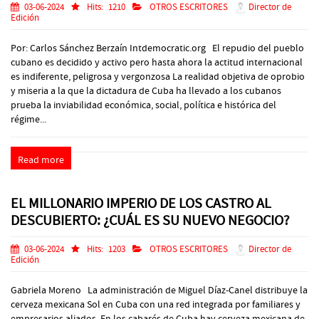
03-06-2024
Hits:
1210
OTROS ESCRITORES
Director de
Edición
Por: Carlos Sánchez Berzaín Intdemocratic.org El repudio del pueblo
cubano es decidido y activo pero hasta ahora la actitud internacional
es indiferente, peligrosa y vergonzosa La realidad objetiva de oprobio
y miseria a la que la dictadura de Cuba ha llevado a los cubanos
prueba la inviabilidad económica, social, política e histórica del
régime...
Read more
EL MILLONARIO IMPERIO DE LOS CASTRO AL
DESCUBIERTO: ¿CUÁL ES SU NUEVO NEGOCIO?
03-06-2024
Hits:
1203
OTROS ESCRITORES
Director de
Edición
Gabriela Moreno La administración de Miguel Díaz-Canel distribuye la
cerveza mexicana Sol en Cuba con una red integrada por familiares y
empresarios aliados. En los cabarés de Cuba hay cerveza mexicana de