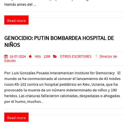
Hamás antes del ...
Read more
GENOCIDIO: PUTIN BOMBARDEA HOSPITAL DE
NIÑOS
16-07-2024
Hits:
1299
OTROS ESCRITORES
Director de
Edición
Por: Luis Gonzales Posada Interamerican Institute for Democracy El
mundo se ha conmocionado al conocer el lanzamiento de 43 misiles
rusos Kh-102 contra un hospital pediátrico en Kiev, Ucrania, que ha
provocado la muerte de un número indeterminado de niños y 190
heridos. Las criaturas fallecieron calcinadas, despedazas o ahogadas
por el humo; muchos...
Read more