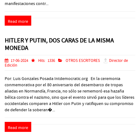
manifestaciones contr...
Read more
HITLER Y PUTIN, DOS CARAS DE LA MISMA
MONEDA
17-06-2024
Hits:
1336
OTROS ESCRITORES
Director de
Edición
Por: Luis Gonzales Posada Intdemocratic.org En la ceremonia
conmemorativa por el 80 aniversario del desembarco de tropas
aliadas en Normandía, Francia, no sólo se rememoró esa hazaña
bélica contra el nazismo, sino que el evento sirvió para que los líderes
occidentales comparen a Hitler con Putin y ratifiquen su compromiso
de defender la soberan�...
Read more