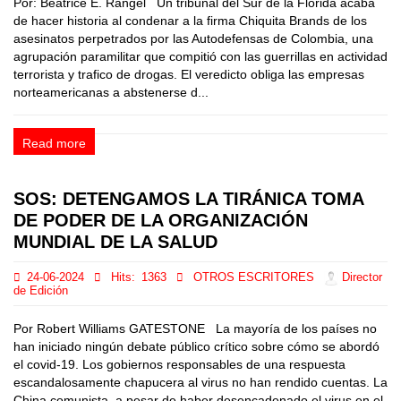
Por: Beatrice E. Rangel Un tribunal del Sur de la Florida acaba
de hacer historia al condenar a la firma Chiquita Brands de los
asesinatos perpetrados por las Autodefensas de Colombia, una
agrupación paramilitar que compitió con las guerrillas en actividad
terrorista y trafico de drogas. El veredicto obliga las empresas
norteamericanas a abstenerse d...
Read more
SOS: DETENGAMOS LA TIRÁNICA TOMA
DE PODER DE LA ORGANIZACIÓN
MUNDIAL DE LA SALUD
24-06-2024
Hits:
1363
OTROS ESCRITORES
Director
de Edición
Por Robert Williams GATESTONE La mayoría de los países no
han iniciado ningún debate público crítico sobre cómo se abordó
el covid-19. Los gobiernos responsables de una respuesta
escandalosamente chapucera al virus no han rendido cuentas. La
China comunista, a pesar de haber desencadenado el virus en el