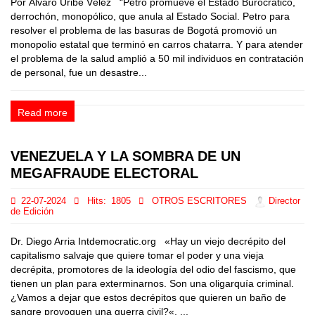
Por Álvaro Uribe Vélez “Petro promueve el Estado Burocrático,
derrochón, monopólico, que anula al Estado Social. Petro para
resolver el problema de las basuras de Bogotá promovió un
monopolio estatal que terminó en carros chatarra. Y para atender
el problema de la salud amplió a 50 mil individuos en contratación
de personal, fue un desastre...
Read more
VENEZUELA Y LA SOMBRA DE UN
MEGAFRAUDE ELECTORAL
22-07-2024
Hits:
1805
OTROS ESCRITORES
Director
de Edición
Dr. Diego Arria Intdemocratic.org «Hay un viejo decrépito del
capitalismo salvaje que quiere tomar el poder y una vieja
decrépita, promotores de la ideología del odio del fascismo, que
tienen un plan para exterminarnos. Son una oligarquía criminal.
¿Vamos a dejar que estos decrépitos que quieren un baño de
sangre provoquen una guerra civil?«. ...