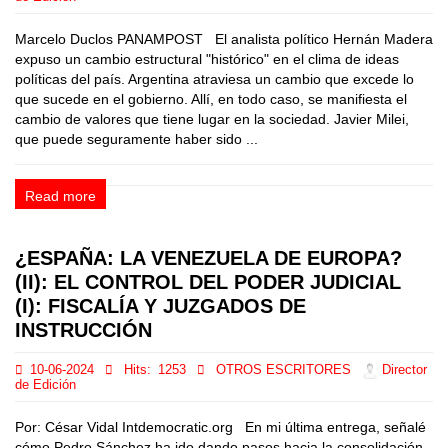
Marcelo Duclos PANAMPOST El analista político Hernán Madera
expuso un cambio estructural "histórico" en el clima de ideas
políticas del país. Argentina atraviesa un cambio que excede lo
que sucede en el gobierno. Allí, en todo caso, se manifiesta el
cambio de valores que tiene lugar en la sociedad. Javier Milei,
que puede seguramente haber sido ...
Read more
¿ESPAÑA: LA VENEZUELA DE EUROPA?
(II): EL CONTROL DEL PODER JUDICIAL
(I): FISCALÍA Y JUZGADOS DE
INSTRUCCIÓN
10-06-2024
Hits:
1253
OTROS ESCRITORES
Director
de Edición
Por: César Vidal Intdemocratic.org En mi última entrega, señalé
cómo Pedro Sánchez ha ido dando pasos hacia la consolidación