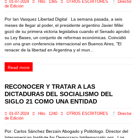
01-07-2024
Hits:
1365
OTROS ESCRITORES
Director
de Edición
Por Ian Vasquez Libertad Digital La semana pasada, a seis
meses de llegar al poder, el presidente argentino Javier Milei
gozó de su primera victoria legislativa cuando el Senado aprobó
su Ley Bases, un conjunto de reformas económicas. Coincidió
con una gran conferencia internacional en Buenos Aires, "El
renacer de la libertad en Argentina y el mun...
Read more
RECONOCER Y TRATAR A LAS
DICTADURAS DEL SOCIALISMO DEL
SIGLO 21 COMO UNA ENTIDAD
01-07-2024
Hits:
1240
OTROS ESCRITORES
Director
de Edición
Por: Carlos Sánchez Berzaín Abogado y Politólogo. Director del
Interamerican Institute for Democracy Intdemocratic.org Los