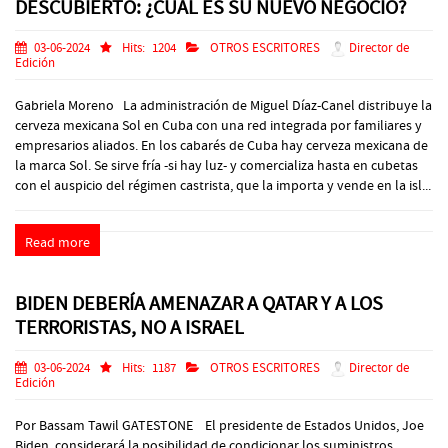
DESCUBIERTO: ¿CUÁL ES SU NUEVO NEGOCIO?
03-06-2024
Hits:
1204
OTROS ESCRITORES
Director de
Edición
Gabriela Moreno La administración de Miguel Díaz-Canel distribuye la
cerveza mexicana Sol en Cuba con una red integrada por familiares y
empresarios aliados. En los cabarés de Cuba hay cerveza mexicana de
la marca Sol. Se sirve fría -si hay luz- y comercializa hasta en cubetas
con el auspicio del régimen castrista, que la importa y vende en la isl...
Read more
BIDEN DEBERÍA AMENAZAR A QATAR Y A LOS
TERRORISTAS, NO A ISRAEL
03-06-2024
Hits:
1187
OTROS ESCRITORES
Director de
Edición
Por Bassam Tawil GATESTONE El presidente de Estados Unidos, Joe
Biden, considerará la posibilidad de condicionar los suministros