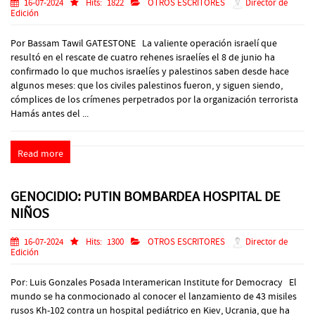
16-07-2024
Hits:
1822
OTROS ESCRITORES
Director de
Edición
Por Bassam Tawil GATESTONE La valiente operación israelí que
resultó en el rescate de cuatro rehenes israelíes el 8 de junio ha
confirmado lo que muchos israelíes y palestinos saben desde hace
algunos meses: que los civiles palestinos fueron, y siguen siendo,
cómplices de los crímenes perpetrados por la organización terrorista
Hamás antes del ...
Read more
GENOCIDIO: PUTIN BOMBARDEA HOSPITAL DE
NIÑOS
16-07-2024
Hits:
1300
OTROS ESCRITORES
Director de
Edición
Por: Luis Gonzales Posada Interamerican Institute for Democracy El
mundo se ha conmocionado al conocer el lanzamiento de 43 misiles
rusos Kh-102 contra un hospital pediátrico en Kiev, Ucrania, que ha