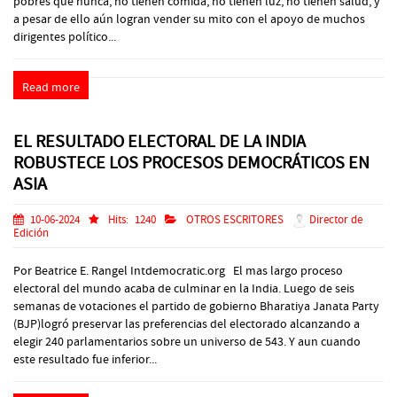
pobres que nunca, no tienen comida, no tienen luz, no tienen salud, y
a pesar de ello aún logran vender su mito con el apoyo de muchos
dirigentes político...
Read more
EL RESULTADO ELECTORAL DE LA INDIA
ROBUSTECE LOS PROCESOS DEMOCRÁTICOS EN
ASIA
10-06-2024
Hits:
1240
OTROS ESCRITORES
Director de
Edición
Por Beatrice E. Rangel Intdemocratic.org El mas largo proceso
electoral del mundo acaba de culminar en la India. Luego de seis
semanas de votaciones el partido de gobierno Bharatiya Janata Party
(BJP)logró preservar las preferencias del electorado alcanzando a
elegir 240 parlamentarios sobre un universo de 543. Y aun cuando
este resultado fue inferior...