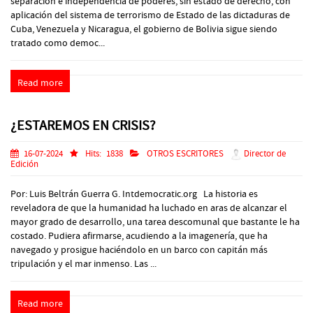
separación e independencia de poderes, sin estado de derecho, con
aplicación del sistema de terrorismo de Estado de las dictaduras de
Cuba, Venezuela y Nicaragua, el gobierno de Bolivia sigue siendo
tratado como democ...
Read more
¿ESTAREMOS EN CRISIS?
16-07-2024
Hits:
1838
OTROS ESCRITORES
Director de
Edición
Por: Luis Beltrán Guerra G. Intdemocratic.org La historia es
reveladora de que la humanidad ha luchado en aras de alcanzar el
mayor grado de desarrollo, una tarea descomunal que bastante le ha
costado. Pudiera afirmarse, acudiendo a la imagenería, que ha
navegado y prosigue haciéndolo en un barco con capitán más
tripulación y el mar inmenso. Las ...
Read more