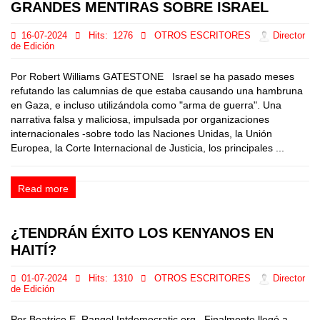
GRANDES MENTIRAS SOBRE ISRAEL
16-07-2024
Hits:
1276
OTROS ESCRITORES
Director
de Edición
Por Robert Williams GATESTONE Israel se ha pasado meses
refutando las calumnias de que estaba causando una hambruna
en Gaza, e incluso utilizándola como "arma de guerra". Una
narrativa falsa y maliciosa, impulsada por organizaciones
internacionales -sobre todo las Naciones Unidas, la Unión
Europea, la Corte Internacional de Justicia, los principales ...
Read more
¿TENDRÁN ÉXITO LOS KENYANOS EN
HAITÍ?
01-07-2024
Hits:
1310
OTROS ESCRITORES
Director
de Edición
Por Beatrice E. Rangel Intdemocratic.org Finalmente llegó a