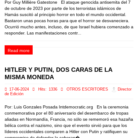
Por Guy Millière Gatestone El ataque genocida antisemita del 7
de octubre de 2023 por parte de los terroristas islámicos de
Hamás suscitó al principio horror en todo el mundo occidental.
Bastaron unas pocas horas para que el horror se desvaneciera.
Ocurrió mucho antes, incluso, de que Israel hubiera comenzado a
responder. Las manifestaciones contr...
Read more
HITLER Y PUTIN, DOS CARAS DE LA
MISMA MONEDA
17-06-2024
Hits:
1336
OTROS ESCRITORES
Director
de Edición
Por: Luis Gonzales Posada Intdemocratic.org En la ceremonia
conmemorativa por el 80 aniversario del desembarco de tropas
aliadas en Normandía, Francia, no sólo se rememoró esa hazaña
bélica contra el nazismo, sino que el evento sirvió para que los
líderes occidentales comparen a Hitler con Putin y ratifiquen su
compromiso de defender la soberan�...