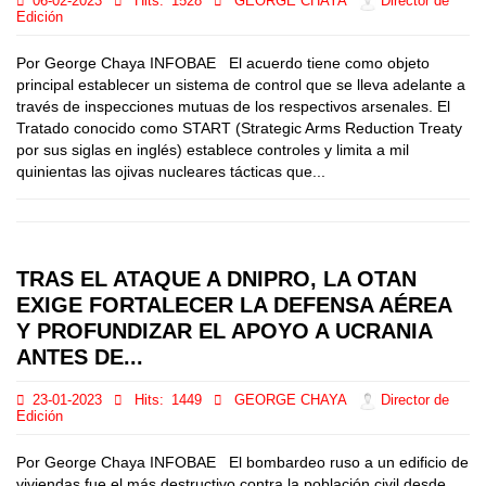
06-02-2023
Hits:
1528
GEORGE CHAYA
Director de
Edición
Por George Chaya INFOBAE El acuerdo tiene como objeto
principal establecer un sistema de control que se lleva adelante a
través de inspecciones mutuas de los respectivos arsenales. El
Tratado conocido como START (Strategic Arms Reduction Treaty
por sus siglas en inglés) establece controles y limita a mil
quinientas las ojivas nucleares tácticas que...
TRAS EL ATAQUE A DNIPRO, LA OTAN
EXIGE FORTALECER LA DEFENSA AÉREA
Y PROFUNDIZAR EL APOYO A UCRANIA
ANTES DE...
23-01-2023
Hits:
1449
GEORGE CHAYA
Director de
Edición
Por George Chaya INFOBAE El bombardeo ruso a un edificio de
viviendas fue el más destructivo contra la población civil desde