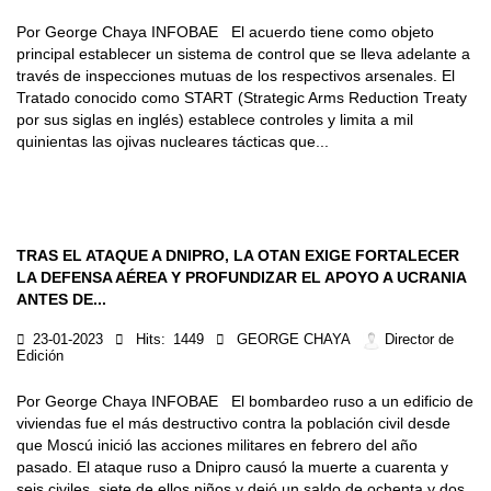
Por George Chaya INFOBAE El acuerdo tiene como objeto
principal establecer un sistema de control que se lleva adelante a
través de inspecciones mutuas de los respectivos arsenales. El
Tratado conocido como START (Strategic Arms Reduction Treaty
por sus siglas en inglés) establece controles y limita a mil
quinientas las ojivas nucleares tácticas que...
TRAS EL ATAQUE A DNIPRO, LA OTAN EXIGE FORTALECER
LA DEFENSA AÉREA Y PROFUNDIZAR EL APOYO A UCRANIA
ANTES DE...
23-01-2023
Hits:
1449
GEORGE CHAYA
Director de
Edición
Por George Chaya INFOBAE El bombardeo ruso a un edificio de
viviendas fue el más destructivo contra la población civil desde
que Moscú inició las acciones militares en febrero del año
pasado. El ataque ruso a Dnipro causó la muerte a cuarenta y
seis civiles, siete de ellos niños y dejó un saldo de ochenta y dos