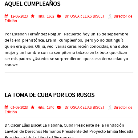
AQUEL CUMPLEAÑOS
12-06-2023
Hits:
1602
Dr. OSCAR ELIAS BISCET
Director de
Edición
Por Esteban Fernández Roig Jr. Recuerdo hoy un 16 de septiembre
de la era prehistórica. Era mi cumpleaños, pero yo no distinguía
quien era quien. Oh, sí, veo varias caras recién conocidas, una dulce
mujer y un hombre con su sempiterno tabaco en la boca que dicen
ser mis padres. ¿Ustedes se sorprendieron que a esa tierna edad yo
conozc...
LA TOMA DE CUBA POR LOS RUSOS
05-06-2023
Hits:
1840
Dr. OSCAR ELIAS BISCET
Director de
Edición
Dr. Oscar Elías Biscet La Habana, Cuba Presidente de la Fundación
Lawton de Derechos Humanos Presidente del Proyecto Emilia Medalla
Presidencial de la Libertad Sígame en: