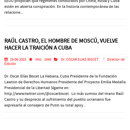
EEUU propician que regímenes conducidos por China, Rusia y Cuba
estén en abierta conspiración. En la historia contemporánea de las
relacione...
RAÚL CASTRO, EL HOMBRE DE MOSCÚ, VUELVE
HACER LA TRAICIÓN A CUBA
19-06-2023
Hits:
1949
Dr. OSCAR ELIAS BISCET
Director de
Edición
Dr. Oscar Elías Biscet La Habana, Cuba Presidente de la Fundación
Lawton de Derechos Humanos Presidente del Proyecto Emilia Medalla
Presidencial de la Libertad Sígame en:
http://www.twitter.com/@oscarbiscet Lo más sumiso del tirano Raúl
Castro y su desprecio al sufrimiento del pueblo ucraniano fue
expresarle al consejero de Putin su total apoy...