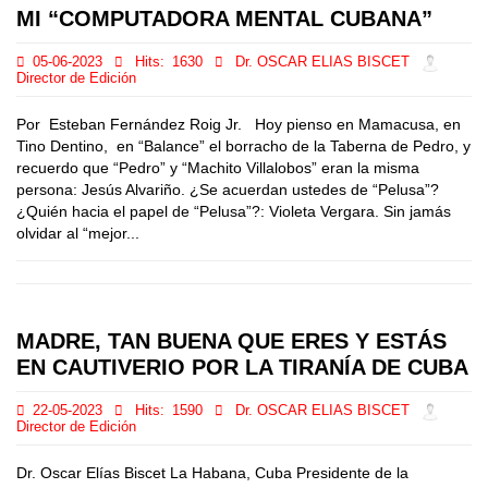
MI “COMPUTADORA MENTAL CUBANA”
05-06-2023
Hits:
1630
Dr. OSCAR ELIAS BISCET
Director de Edición
Por Esteban Fernández Roig Jr. Hoy pienso en Mamacusa, en
Tino Dentino, en “Balance” el borracho de la Taberna de Pedro, y
recuerdo que “Pedro” y “Machito Villalobos” eran la misma
persona: Jesús Alvariño. ¿Se acuerdan ustedes de “Pelusa”?
¿Quién hacia el papel de “Pelusa”?: Violeta Vergara. Sin jamás
olvidar al “mejor...
MADRE, TAN BUENA QUE ERES Y ESTÁS
EN CAUTIVERIO POR LA TIRANÍA DE CUBA
22-05-2023
Hits:
1590
Dr. OSCAR ELIAS BISCET
Director de Edición
Dr. Oscar Elías Biscet La Habana, Cuba Presidente de la