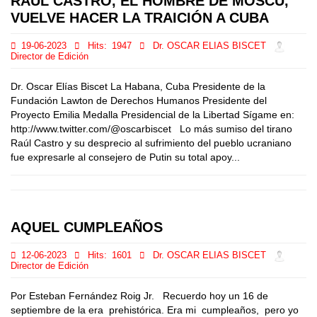
RAÚL CASTRO, EL HOMBRE DE MOSCÚ,
VUELVE HACER LA TRAICIÓN A CUBA
19-06-2023
Hits:
1947
Dr. OSCAR ELIAS BISCET
Director de Edición
Dr. Oscar Elías Biscet La Habana, Cuba Presidente de la
Fundación Lawton de Derechos Humanos Presidente del
Proyecto Emilia Medalla Presidencial de la Libertad Sígame en:
http://www.twitter.com/@oscarbiscet Lo más sumiso del tirano
Raúl Castro y su desprecio al sufrimiento del pueblo ucraniano
fue expresarle al consejero de Putin su total apoy...
AQUEL CUMPLEAÑOS
12-06-2023
Hits:
1601
Dr. OSCAR ELIAS BISCET
Director de Edición
Por Esteban Fernández Roig Jr. Recuerdo hoy un 16 de
septiembre de la era prehistórica. Era mi cumpleaños, pero yo