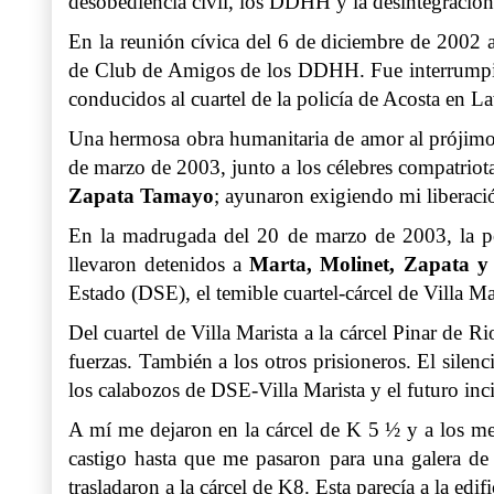
desobediencia civil, los DDHH y la desintegración 
En la reunión cívica del 6 de diciembre de 2002 a
de Club de Amigos de los DDHH. Fue interrumpida a
conducidos al cuartel de la policía de Acosta en L
Una hermosa obra humanitaria de amor al prójim
de marzo de 2003, junto a los célebres compatriot
Zapata Tamayo
; ayunaron exigiendo mi liberación
En la madrugada del 20 de marzo de 2003, la pol
llevaron detenidos a
Marta, Molinet, Zapata y
Estado (DSE), el temible cuartel-cárcel de Villa Mar
Del cuartel de Villa Marista a la cárcel Pinar de R
fuerzas. También a los otros prisioneros. El silenc
los calabozos de DSE-Villa Marista y el futuro inci
A mí me dejaron en la cárcel de K 5 ½ y a los me
castigo hasta que me pasaron para una galera de
trasladaron a la cárcel de K8. Esta parecía a la edi