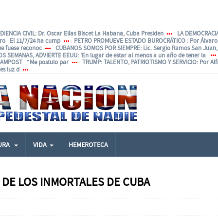
IENCIA CIVIL
: Dr. Oscar Elías Biscet La Habana, Cuba Presiden
LA DEMOCRACIA
ero El 11/7/24 ha cump
PETRO PROMUEVE ESTADO BUROCRÁTICO
: Por Álvar
ue fuese reconoc
CUBANOS SOMOS POR SIEMPRE
: Lic. Sergio Ramos San Juan, 
OS SEMANAS, ADVIERTE EEUU
: 'En lugar de estar al menos a un año de tener la
ANAMPOST “Me postulo par
TRUMP: TALENTO, PATRIOTISMO Y SERVICIO
: Por Al
s luz d
URA
VIDA
HEMEROTECA
 DE LOS INMORTALES DE CUBA