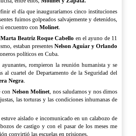
ucha, entre ellos,
Molinet y Zapata.
inir el día que inauguraríamos cinco instituciones
esentes fuimos golpeados salvajemente y detenidos,
mi encuentro con
Molinet
.
a
Marta Beatriz Roque Cabello
en el ayuno de 11
smo, estaban presentes
Nelson Aguiar y Orlando
ioneros políticos en Cuba.
s ayunantes, rompieron la reunión humanista y se
s al cuartel de Departamento de la Seguridad del
era Negra
.
ré con
Nelson Molinet
, nos saludamos y nos dimos
njustas, las torturas y las condiciones inhumanas de
s estuve aislado e incomunicado en un calabozo de
abozos de castigo y con el pasar de los meses me
ión convirtió las escuelas en prisiones.