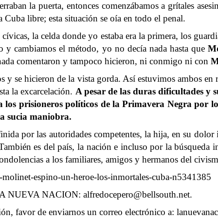
erraban la puerta, entonces comenzábamos a grítales asesinos
Cuba libre; esta situación se oía en todo el penal.
ívicas, la celda donde yo estaba era la primera, los guardia
ijo y cambiamos el método, yo no decía nada hasta que
Mo
r y nada comentaron y tampoco hicieron, ni conmigo ni con
M
s y se hicieron de la vista gorda. Así estuvimos ambos en res
sta la excarcelación.
A pesar de las duras dificultades y 
 los prisioneros políticos de la Primavera Negra por lo
sa sucia maniobra.
finida por las autoridades competentes, la hija, en su dolor
 También es del país, la nación e incluso por la búsqueda
condolencias a los familiares, amigos y hermanos del civis
n-molinet-espino-un-heroe-los-inmortales-cuba-n5341385
n de LA NUEVA NACION:
alfredocepero@bellsouth.net
.
ción, favor de enviarnos un correo electrónico a:
lanuevanac