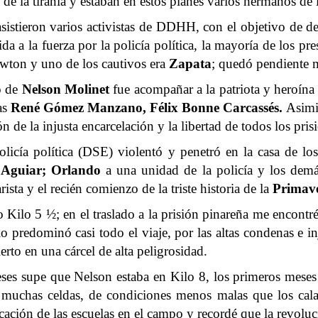
de la tiranía y estaban en estos planes varios hermanos de l
sistieron varios activistas de DDHH, con el objetivo de def
 la fuerza por la policía política, la mayoría de los pr
awton y uno de los cautivos era
Zapata
; quedó pendiente 
o de
Nelson Molinet
fue acompañar a la patriota y heroín
as
René Gómez Manzano, Félix Bonne Carcassés.
Asimi
 de la injusta encarcelación y la libertad de todos los pris
icía política (DSE) violentó y penetró en la casa de lo
 Aguiar; Orlando
a una unidad de la policía y los demá
ista y el recién comienzo de la triste historia de la
Primav
io Kilo 5 ½; en el traslado a la prisión pinareña me encont
io predominó casi todo el viaje, por las altas condenas e i
erto en una cárcel de alta peligrosidad.
ses supe que Nelson estaba en Kilo 8, los primeros mese
 muchas celdas, de condiciones menos malas que los cal
ficación de las escuelas en el campo y recordé que la revoluc