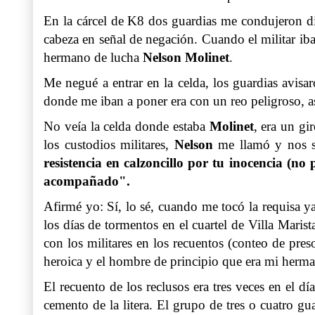
En la cárcel de K8 dos guardias me condujeron dir
cabeza en señal de negación. Cuando el militar iba 
hermano de lucha
Nelson Molinet
.
Me negué a entrar en la celda, los guardias avisa
donde me iban a poner era con un reo peligroso, 
No veía la celda donde estaba
Molinet
, era un gi
los custodios militares,
Nelson
me llamó y nos s
resistencia en calzoncillo por tu inocencia (n
acompañado".
Afirmé yo: Sí, lo sé, cuando me tocó la requisa ya 
los días de tormentos en el cuartel de Villa Maris
con los militares en los recuentos (conteo de pre
heroica y el hombre de principio que era mi herm
El recuento de los reclusos era tres veces en el 
cemento de la litera. El grupo de tres o cuatro g