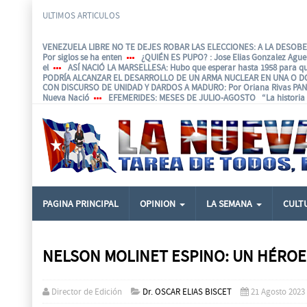
ULTIMOS ARTICULOS
VENEZUELA LIBRE NO TE DEJES ROBAR LAS ELECCIONES: A LA DESOBED
Por siglos se ha enten
¿QUIÉN ES PUPO?
: Jose Elias Gonzalez Agu
el
ASÍ NACIÓ LA MARSELLESA
: Hubo que esperar hasta 1958 para q
PODRÍA ALCANZAR EL DESARROLLO DE UN ARMA NUCLEAR EN UNA O D
CON DISCURSO DE UNIDAD Y DARDOS A MADURO
: Por Oriana Rivas P
Nueva Nació
EFEMERIDES
: MESES DE JULIO-AGOSTO “La historia e
PAGINA PRINCIPAL
OPINION
LA SEMANA
CULT
NELSON MOLINET ESPINO: UN HÉROE
Director de Edición
Dr. OSCAR ELIAS BISCET
21 Agosto 2023