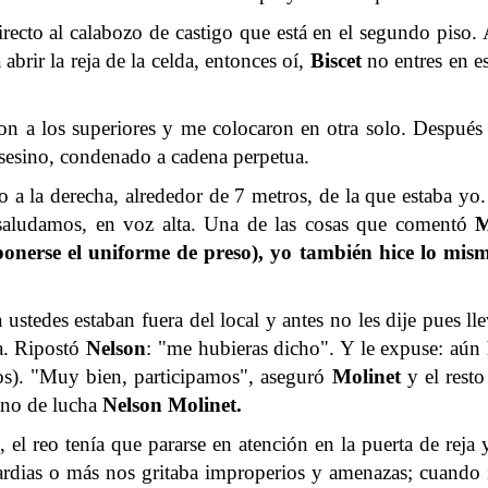
ecto al calabozo de castigo que está en el segundo piso.
abrir la reja de la celda, entonces oí,
Biscet
no entres en e
ron a los superiores y me colocaron en otra solo. Después
asesino, condenado a cadena perpetua.
ro a la derecha, alrededor de 7 metros, de la que estaba yo
aludamos, en voz alta. Una de las cosas que comentó
M
o ponerse el uniforme de preso), yo también hice lo mis
ustedes estaban fuera del local y antes no les dije pues lle
ta. Ripostó
Nelson
: "me hubieras dicho". Y le expuse: aún
sos). "Muy bien, participamos", aseguró
Molinet
y el resto
ano de lucha
Nelson Molinet.
día, el reo tenía que pararse en atención en la puerta de r
uardias o más nos gritaba improperios y amenazas; cuando