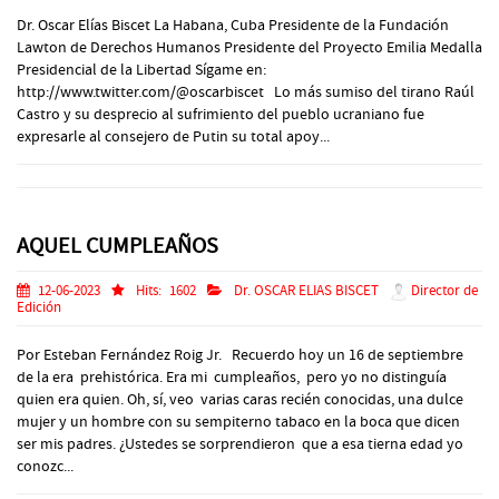
Dr. Oscar Elías Biscet La Habana, Cuba Presidente de la Fundación
Lawton de Derechos Humanos Presidente del Proyecto Emilia Medalla
Presidencial de la Libertad Sígame en:
http://www.twitter.com/@oscarbiscet Lo más sumiso del tirano Raúl
Castro y su desprecio al sufrimiento del pueblo ucraniano fue
expresarle al consejero de Putin su total apoy...
AQUEL CUMPLEAÑOS
12-06-2023
Hits:
1602
Dr. OSCAR ELIAS BISCET
Director de
Edición
Por Esteban Fernández Roig Jr. Recuerdo hoy un 16 de septiembre
de la era prehistórica. Era mi cumpleaños, pero yo no distinguía
quien era quien. Oh, sí, veo varias caras recién conocidas, una dulce
mujer y un hombre con su sempiterno tabaco en la boca que dicen
ser mis padres. ¿Ustedes se sorprendieron que a esa tierna edad yo
conozc...