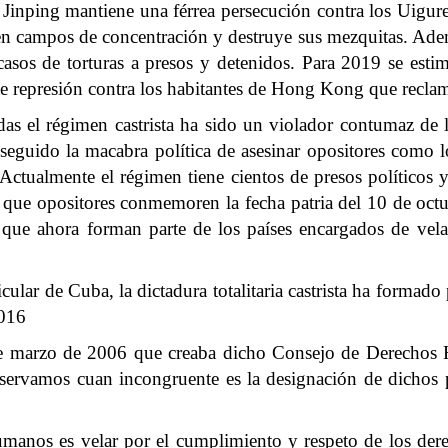
Jinping mantiene una férrea persecución contra los Uigur
la en campos de concentración y destruye sus mezquitas. Ade
casos de torturas a presos y detenidos. Para 2019 se est
rte represión contra los habitantes de Hong Kong que recla
as el régimen castrista ha sido un violador contumaz de
eguido la macabra política de asesinar opositores como 
tualmente el régimen tiene cientos de presos políticos y s
 que opositores conmemoren la fecha patria del 10 de octu
 que ahora forman parte de los países encargados de vel
ular de Cuba, la dictadura totalitaria castrista ha formado
2016
e marzo de 2006 que creaba dicho Consejo de Derechos H
rvamos cuan incongruente es la designación de dichos pa
manos es velar por el cumplimiento y respeto de los de