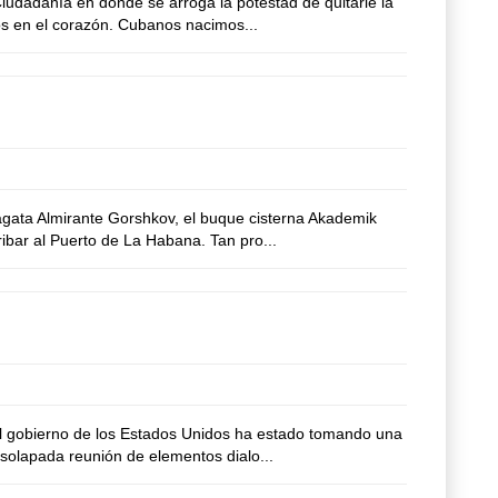
iudadanía en donde se arroga la potestad de quitarle la
mos en el corazón. Cubanos nacimos...
ragata Almirante Gorshkov, el buque cisterna Akademik
ribar al Puerto de La Habana. Tan pro...
el gobierno de los Estados Unidos ha estado tomando una
 solapada reunión de elementos dialo...