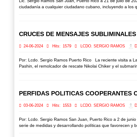
Lic. Sergio Ramos San Juan, Puerto Rico a 21 de julio de 20
ciudadanía a cualquier ciudadano cubano, incluyendo a los qu
CRUCES DE MENSAJES SUBLIMINALES 
24-06-2024
Hits:
1579
LCDO. SERGIO RAMOS
Di
Por: Lcdo. Sergio Ramos Puerto Rico La reciente visita a La
Pashin, el remolcador de rescate Nikolai Chiker y el submari
PERFIDAS POLITICAS COOPERANTES 
03-06-2024
Hits:
1553
LCDO. SERGIO RAMOS
Di
Por: Lcdo. Sergio Ramos San Juan, Puerto Rico a 2 de junio
serie de medidas y desarrollando políticas que favorecen y be