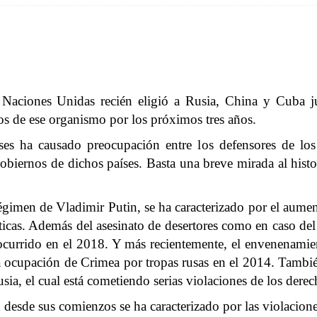
Naciones Unidas recién eligió a Rusia, China y Cuba ju
 de ese organismo por los próximos tres años.
aíses ha causado preocupación entre los defensores de l
biernos de dichos países. Basta una breve mirada al histor
régimen de Vladimir Putin, se ha caracterizado por el aumen
icas. Además del asesinato de desertores como en caso de
ocurrido en el 2018. Y más recientemente, el envenenamient
la ocupación de Crimea por tropas rusas en el 2014. Tamb
sia, el cual está cometiendo serias violaciones de los der
desde sus comienzos se ha caracterizado por las violacio