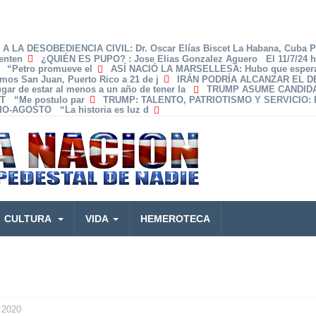
A LA DESOBEDIENCIA CIVIL
: Dr. Oscar Elías Biscet La Habana, Cuba 
enten
¿QUIÉN ES PUPO?
: Jose Elias Gonzalez Aguero El 11/7/24 
z “Petro promueve el
ASÍ NACIÓ LA MARSELLESA
: Hubo que espera
amos San Juan, Puerto Rico a 21 de j
IRÁN PODRÍA ALCANZAR EL 
lugar de estar al menos a un año de tener la
TRUMP ASUME CANDID
T “Me postulo par
TRUMP: TALENTO, PATRIOTISMO Y SERVICIO
:
O-AGOSTO “La historia es luz d
CULTURA
VIDA
HEMEROTECA
 2020