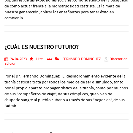
populares, de las explosiones sociales, como sustento de la búsqueda
de cómo actuar frente a la monstruosidad castrista. Es la meta de
nuestra generación, aplicar las enseñanzas para tener éxito en
cambiar la ...
¿CUÁL ES NUESTRO FUTURO?
24-04-2023
Hits:
1444
FERNANDO DOMINGUEZ
Director de
Edición
Por el Dr. Fernando Domínguez El desmoronamiento evidente de la
tiranía castrista trata por todos los medios de ser disimulado, tanto
por el propio aparato propagandístico de la tiranía, como por muchos
de sus “compañeros de viaje”, de sus cómplices, que viven de
chuparle sangre al pueblo cubano a través de sus “negocios”, de sus
“admir...