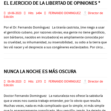
EL EJERCICIO DE LA LIBERTAD DE OPINIONES *
19-06-2023
Hits:
1494
FERNANDO DOMINGUEZ
Director de
Edición
Por el Dr. Fernando Domínguez La tiranía castrista, (me niego a usar
el gentilicio cubano, por razones obvias; esa gente no tiene gentilicio,
son bárbaros, nacidos en incubadora) es ampliamente conocida por
su crueldad, su inhumanidad, su insensibilidad, su odio a la tierra que
les vió nacer y el desprecio a sus congéneres esclavizados. Por circu...
NUNCA LA NOCHE ES MÁS OSCURA
05-06-2023
Hits:
1373
FERNANDO DOMINGUEZ
Director de
Edición
Doctor Fernando Dominguez La naturaleza nos ofrece la sabiduría
que a veces nos cuesta trabajo entender, por lo obvio que resulta.
Muchas veces, nada es más complicado que lo simple, ni más simple
que lo aparentemente complicado. Muy sencillo: jamás ha dejado de