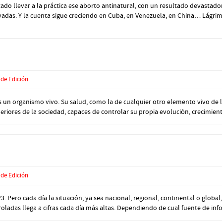
 llevar a la práctica ese aborto antinatural, con un resultado devastador
adas. Y la cuenta sigue creciendo en Cuba, en Venezuela, en China… Lágrima
 de Edición
n organismo vivo. Su salud, como la de cualquier otro elemento vivo de la
iores de la sociedad, capaces de controlar su propia evoluciόn, crecimiento,
 de Edición
Pero cada día la situación, ya sea nacional, regional, continental o globa
ladas llega a cifras cada día más altas. Dependiendo de cual fuente de info