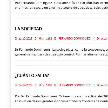
Por Fernando Domínguez Y durante más de 100 años han intentado
enormes retrasos, y un enorme etcétera de otras desgracias deriv
LA SOCIEDAD
11-12-2023
Hits:
1462
FERNANDO DOMINGUEZ
Director
Dr Fernando Dominguez La sociedad, tal como la conocemos, es u
generalmente, fuera de su propio control. Formas altamente super
¿CUÁNTO FALTA?
04-12-2023
Hits:
1380
FERNANDO DOMINGUEZ
Director
Por Dr. Fernando Domínguez Ya tenemos encima el final del 2023. 
La invasion de inmigrantes indocumentados y fronteras descontro