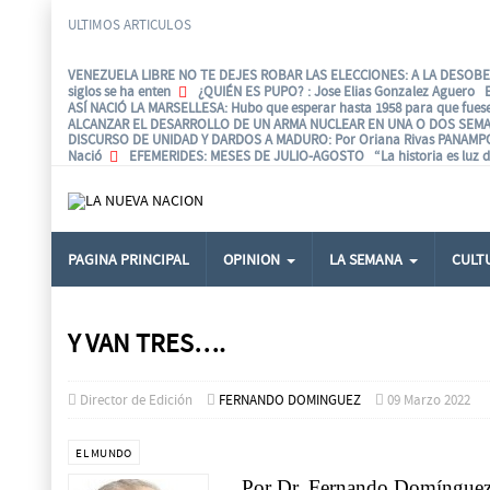
ULTIMOS ARTICULOS
VENEZUELA LIBRE NO TE DEJES ROBAR LAS ELECCIONES: A LA DESOBED
siglos se ha enten
¿QUIÉN ES PUPO?
: Jose Elias Gonzalez Aguero 
ASÍ NACIÓ LA MARSELLESA
: Hubo que esperar hasta 1958 para que fues
ALCANZAR EL DESARROLLO DE UN ARMA NUCLEAR EN UNA O DOS SEMA
DISCURSO DE UNIDAD Y DARDOS A MADURO
: Por Oriana Rivas PANAM
Nació
EFEMERIDES
: MESES DE JULIO-AGOSTO “La historia es luz d
PAGINA PRINCIPAL
OPINION
LA SEMANA
CULT
Y VAN TRES….
Director de Edición
FERNANDO DOMINGUEZ
09 Marzo 2022
EL MUNDO
Por Dr. Fernando Domíngue