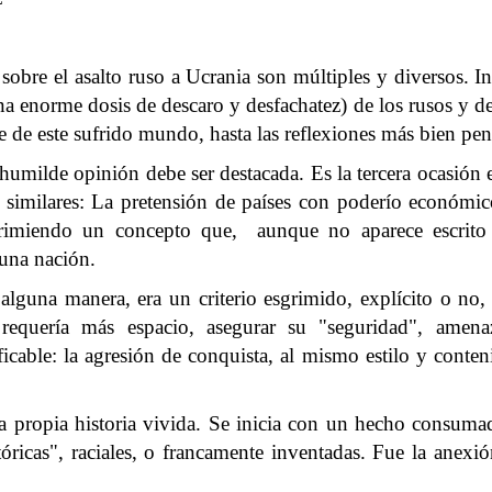
obre el asalto ruso a Ucrania son múltiples y diversos. In
una enorme dosis de descaro y desfachatez) de los rusos y
te de este sufrido mundo, hasta las reflexiones más bien pe
humilde opinión debe ser destacada. Es la tercera ocasión
similares: La pretensión de países con poderío económico,
sgrimiendo un concepto que, aunque no aparece escrito
 una nación.
alguna manera, era un criterio esgrimido, explícito o no
 requería más espacio, asegurar su "seguridad", amen
ficable: la agresión de conquista, al mismo estilo y conten
a propia historia vivida. Se inicia con un hecho consumad
ricas", raciales, o francamente inventadas. Fue la anexión