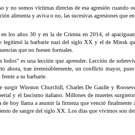
o y no somos víctimas directas de esa agresión cuando oc
acción alimenta y aviva o no, las sucesivas agresiones que e
es en los años 30 y en la de Crimea en 2014, el apaciguam
egitimó la barbarie nazi del siglo XX y el de Minsk que 
cuencias que no fuesen formales.
os lodos” es una lección que aprender. Lección de sobrev
cto ahora, trae irremisiblemente, un conflicto mayor, pues
 frente a su barbarie.
 surgir Winston Churchill, Charles De Gaulle y Roosevel
erial y el fascismo italiano. Millones de muertes surgieron
va de hoy llama a asumir la firmeza que venció finalmente a
iento de sangre del siglo XX. Los días que vivimos son de