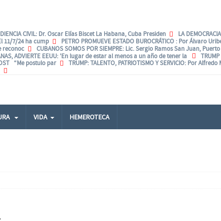
IENCIA CIVIL
: Dr. Oscar Elías Biscet La Habana, Cuba Presiden
LA DEMOCRACIA.
El 11/7/24 ha cump
PETRO PROMUEVE ESTADO BUROCRÁTICO
: Por Álvaro Uri
e reconoc
CUBANOS SOMOS POR SIEMPRE
: Lic. Sergio Ramos San Juan, Puerto 
NAS, ADVIERTE EEUU
: 'En lugar de estar al menos a un año de tener la
TRUMP
POST “Me postulo par
TRUMP: TALENTO, PATRIOTISMO Y SERVICIO
: Por Alfredo
URA
VIDA
HEMEROTECA
z