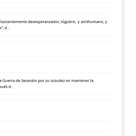
aplastantemente desesperanzador, lúgubre, y antihumano; y
, d...
la Guerra de Secesión por su tozudez en mantener la
ués d...