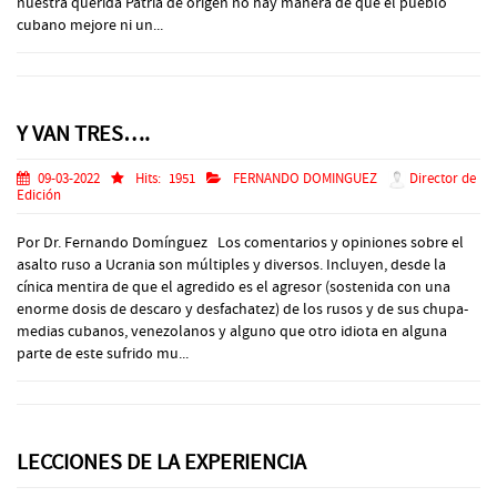
nuestra querida Patria de origen no hay manera de que el pueblo
cubano mejore ni un...
Y VAN TRES….
09-03-2022
Hits:
1951
FERNANDO DOMINGUEZ
Director de
Edición
Por Dr. Fernando Domínguez Los comentarios y opiniones sobre el
asalto ruso a Ucrania son múltiples y diversos. Incluyen, desde la
cínica mentira de que el agredido es el agresor (sostenida con una
enorme dosis de descaro y desfachatez) de los rusos y de sus chupa-
medias cubanos, venezolanos y alguno que otro idiota en alguna
parte de este sufrido mu...
LECCIONES DE LA EXPERIENCIA