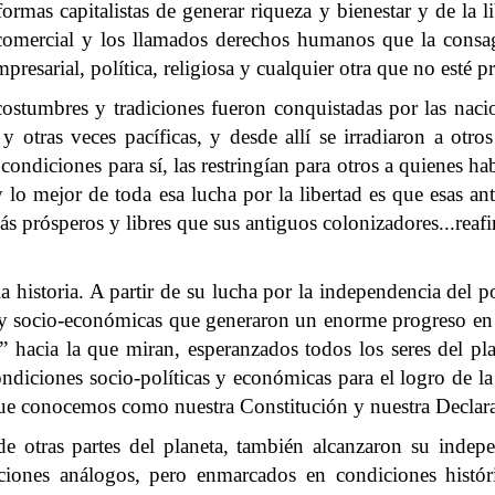
ormas capitalistas de generar riqueza y bienestar y de la l
ad comercial y los llamados derechos humanos que la cons
mpresarial, política, religiosa y cualquier otra que no esté
 costumbres y tradiciones fueron conquistadas por las na
 otras veces pacíficas, y desde allí se irradiaron a otro
ondiciones para sí, las restringían para otros a quienes h
o mejor de toda esa lucha por la libertad es que esas ant
 más prósperos y libres que sus antiguos colonizadores...rea
a historia. A partir de su lucha por la independencia del p
y socio-económicas que generaron un enorme progreso en 
” hacia la que miran, esperanzados todos los seres del p
iciones socio-políticas y económicas para el logro de la f
ue conocemos como nuestra Constitución y nuestra Declar
 otras partes del planeta, también alcanzaron su indepen
iones análogos, pero enmarcados en condiciones histór