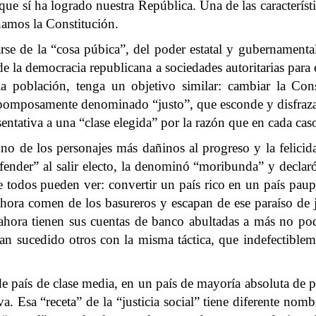
que sí ha logrado nuestra República. Una de las característi
amos la Constitución.
e de la “cosa púbica”, del poder estatal y gubernamental,
la democracia republicana a sociedades autoritarias para
a población, tenga un objetivo similar: cambiar la Const
 pomposamente denominado “justo”, que esconde y disfraza 
ntativa a una “clase elegida” por la razón que en cada cas
r uno de los personajes más dañinos al progreso y la felic
fender” al salir electo, la denominó “moribunda” y declaró
ue todos pueden ver: convertir un país rico en un país paupé
ahora comen de los basureros y escapan de ese paraíso de j
e ahora tienen sus cuentas de banco abultadas a más no po
han sucedido otros con la misma táctica, que indefectiblem
 de país de clase media, en un país de mayoría absoluta de p
. Esa “receta” de la “justicia social” tiene diferente nombr