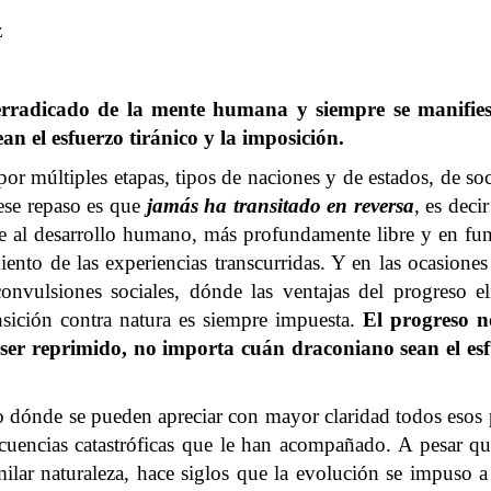
z
rradicado de la mente humana y siempre se manifiest
n el esfuerzo tiránico y la imposición.
r múltiples etapas, tipos de naciones y de estados, de soc
ese repaso es que
jamás ha transitado en reversa
, es deci
le al desarrollo humano, más profundamente libre y en fun
ento de las experiencias transcurridas. Y en las ocasiones 
onvulsiones sociales, dónde las ventajas del progreso e
nsición contra natura es siempre impuesta.
El progreso n
a ser reprimido, no importa cuán draconiano sean el esf
o dónde se pueden apreciar con mayor claridad todos esos 
cuencias catastróficas que le han acompañado. A pesar q
ar naturaleza, hace siglos que la evolución se impuso a 