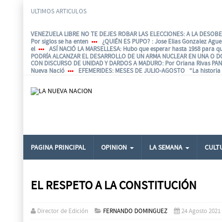
ULTIMOS ARTICULOS
VENEZUELA LIBRE NO TE DEJES ROBAR LAS ELECCIONES: A LA DESOBED
Por siglos se ha enten
¿QUIÉN ES PUPO?
: Jose Elias Gonzalez Agu
el
ASÍ NACIÓ LA MARSELLESA
: Hubo que esperar hasta 1958 para q
PODRÍA ALCANZAR EL DESARROLLO DE UN ARMA NUCLEAR EN UNA O D
CON DISCURSO DE UNIDAD Y DARDOS A MADURO
: Por Oriana Rivas P
Nueva Nació
EFEMERIDES
: MESES DE JULIO-AGOSTO “La historia e
PAGINA PRINCIPAL
OPINION
LA SEMANA
CULT
EL RESPETO A LA CONSTITUCIÓN
Director de Edición
FERNANDO DOMINGUEZ
24 Agosto 2021