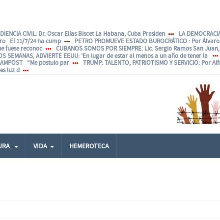
IENCIA CIVIL
: Dr. Oscar Elías Biscet La Habana, Cuba Presiden
LA DEMOCRACIA
ero El 11/7/24 ha cump
PETRO PROMUEVE ESTADO BUROCRÁTICO
: Por Álvar
ue fuese reconoc
CUBANOS SOMOS POR SIEMPRE
: Lic. Sergio Ramos San Juan, 
OS SEMANAS, ADVIERTE EEUU
: 'En lugar de estar al menos a un año de tener la
ANAMPOST “Me postulo par
TRUMP: TALENTO, PATRIOTISMO Y SERVICIO
: Por Al
s luz d
URA
VIDA
HEMEROTECA