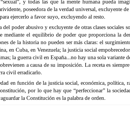
la “sexual”, y todas las que la mente humana pueda imag
larividente, poseedora de la verdad universal, excluyente de
 para ejercerlo a favor suyo, excluyendo al resto.
 del poder abusivo y excluyente de otras clases sociales so
nte mediante el equilibrio de poder que proporciona la de
iones de la historia no pueden ser más claras: el surgimien
na, en Cuba, en Venezuela; la justicia social empobrecedo
imas; la guerra civil en España...no hay una sola variante 
sobrevienen a causa de su imposición. La receta es siempre 
ra civil erradicarlo.
edad en función de la justicia social, económica, política, r
a Constitución, por lo que hay que “perfeccionar” la socied
vaguardar la Constitución es la palabra de orden.