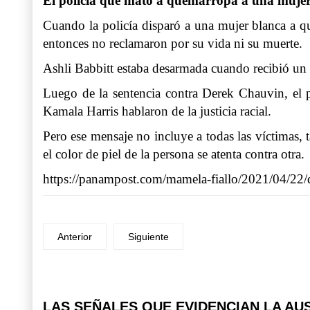
El policía que mató a quemarropa a una muje
Cuando la policía disparó a una mujer blanca a qu
entonces no reclamaron por su vida ni su muerte.
Ashli ​​Babbitt estaba desarmada cuando recibió un d
Luego de la sentencia contra Derek Chauvin, el 
Kamala Harris hablaron de la justicia racial.
Pero ese mensaje no incluye a todas las víctimas,
el color de piel de la persona se atenta contra otra.
https://panampost.com/mamela-fiallo/2021/04/22/q
Anterior
Siguiente
Prev
Next
LAS SEÑALES QUE EVIDENCIAN LA AU