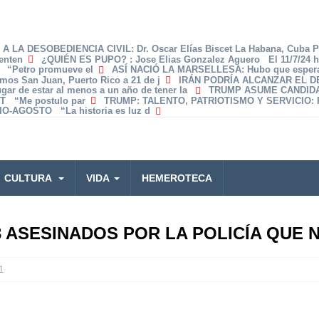
A LA DESOBEDIENCIA CIVIL
: Dr. Oscar Elías Biscet La Habana, Cuba 
enten
¿QUIÉN ES PUPO?
: Jose Elias Gonzalez Aguero El 11/7/24 
z “Petro promueve el
ASÍ NACIÓ LA MARSELLESA
: Hubo que espera
amos San Juan, Puerto Rico a 21 de j
IRÁN PODRÍA ALCANZAR EL 
lugar de estar al menos a un año de tener la
TRUMP ASUME CANDID
T “Me postulo par
TRUMP: TALENTO, PATRIOTISMO Y SERVICIO
:
O-AGOSTO “La historia es luz d
CULTURA
VIDA
HEMEROTECA
3 ASESINADOS POR LA POLICÍA QUE
1