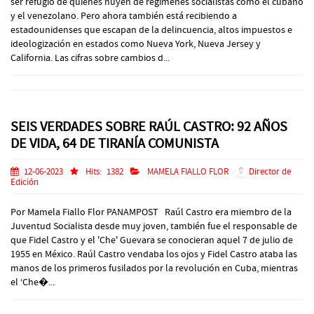
ser refugio de quienes huyen de regímenes socialistas como el cubano
y el venezolano. Pero ahora también está recibiendo a
estadounidenses que escapan de la delincuencia, altos impuestos e
ideologización en estados como Nueva York, Nueva Jersey y
California. Las cifras sobre cambios d...
SEIS VERDADES SOBRE RAÚL CASTRO: 92 AÑOS
DE VIDA, 64 DE TIRANÍA COMUNISTA
12-06-2023
Hits:
1382
MAMELA FIALLO FLOR
Director de
Edición
Por Mamela Fiallo Flor PANAMPOST Raúl Castro era miembro de la
Juventud Socialista desde muy joven, también fue el responsable de
que Fidel Castro y el 'Che' Guevara se conocieran aquel 7 de julio de
1955 en México. Raúl Castro vendaba los ojos y Fidel Castro ataba las
manos de los primeros fusilados por la revolución en Cuba, mientras
el ‘Che�...