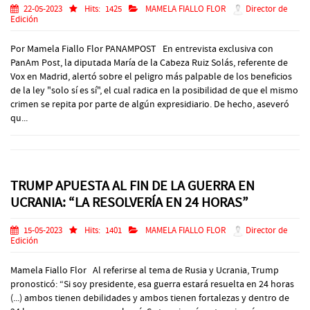
22-05-2023
Hits:
1425
MAMELA FIALLO FLOR
Director de
Edición
Por Mamela Fiallo Flor PANAMPOST En entrevista exclusiva con
PanAm Post, la diputada María de la Cabeza Ruiz Solás, referente de
Vox en Madrid, alertó sobre el peligro más palpable de los beneficios
de la ley "solo sí es sí", el cual radica en la posibilidad de que el mismo
crimen se repita por parte de algún expresidiario. De hecho, aseveró
qu...
TRUMP APUESTA AL FIN DE LA GUERRA EN
UCRANIA: “LA RESOLVERÍA EN 24 HORAS”
15-05-2023
Hits:
1401
MAMELA FIALLO FLOR
Director de
Edición
Mamela Fiallo Flor Al referirse al tema de Rusia y Ucrania, Trump
pronosticó: “Si soy presidente, esa guerra estará resuelta en 24 horas
(...) ambos tienen debilidades y ambos tienen fortalezas y dentro de