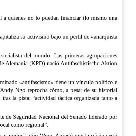
al a quienes no lo puedan financiar (lo mismo una
pitaliza su activismo bajo un perfil de «anarquista
 socialista del mundo. Las primeras agrupaciones
a de Alemania (KPD) nació Antifaschistische Aktion
ominado «antifascismo» tiene un vínculo político e
r Andy Ngo reprocha cómo, a pesar de su historial
ras la pista: “actividad táctica organizada tanto a
mité de Seguridad Nacional del Senado liderado por
 local como regional”.
s y nodos”, dijo Wray. Agregó que la oficina está