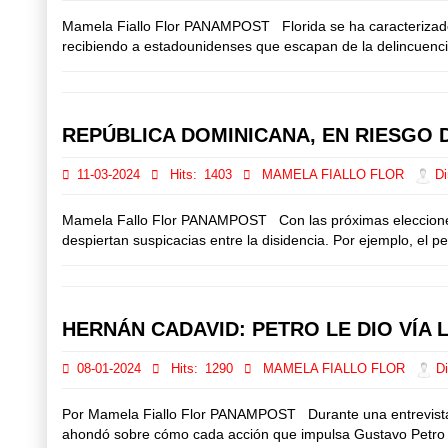
Mamela Fiallo Flor PANAMPOST Florida se ha caracterizado 
recibiendo a estadounidenses que escapan de la delincuencia
REPÚBLICA DOMINICANA, EN RIESGO 
11-03-2024
Hits:
1403
MAMELA FIALLO FLOR
Di
Mamela Fallo Flor PANAMPOST Con las próximas elecciones p
despiertan suspicacias entre la disidencia. Por ejemplo, el 
HERNÁN CADAVID: PETRO LE DIO VÍA L
08-01-2024
Hits:
1290
MAMELA FIALLO FLOR
Di
Por Mamela Fiallo Flor PANAMPOST Durante una entrevista c
ahondó sobre cómo cada acción que impulsa Gustavo Petro res