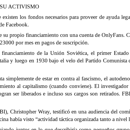
 SU ACTIVISMO
e existen los fondos necesarios para proveer de ayuda leg
 de Facebook.
ene su propio financiamiento con una cuenta de OnlyFans. Ca
23000 por mes en pagos de suscripción.
financiamiento de la Unión Soviética, el primer Estado
Italia y luego en 1930 bajo el velo del Partido Comunist
rata simplemente de estar en contra al fascismo, el autoden
miento al capitalismo (cuando conviene). El investigado
ran ser liberados e incluso sus cargos son retirados. FBI t
FBI), Christopher Wray, testificó en una audiencia del co
cina había visto “actividad táctica organizada tanto a nivel
ajando juntos en lo que describiría como pequeños grupo