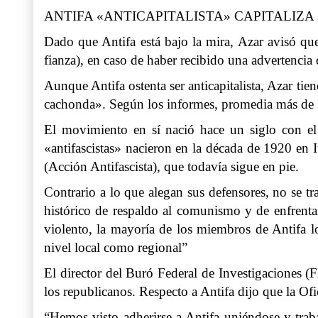
ANTIFA «ANTICAPITALISTA» CAPITALIZA
Dado que Antifa está bajo la mira, Azar avisó qu
fianza), en caso de haber recibido una advertencia
Aunque Antifa ostenta ser anticapitalista, Azar ti
cachonda». Según los informes, promedia más de 
El movimiento en sí nació hace un siglo con el 
«antifascistas» nacieron en la década de 1920 en 
(Acción Antifascista), que todavía sigue en pie.
Contrario a lo que alegan sus defensores, no se t
histórico de respaldo al comunismo y de enfrenta
violento, la mayoría de los miembros de Antifa log
nivel local como regional”
El director del Buró Federal de Investigaciones (
los republicanos. Respecto a Antifa dijo que la Ofi
“Hemos visto adherirse a Antifa uniéndose y trab