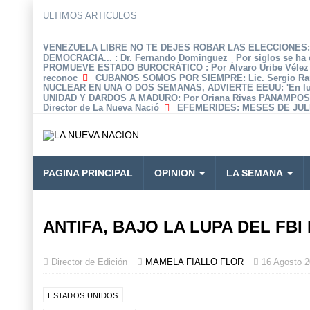
ULTIMOS ARTICULOS
VENEZUELA LIBRE NO TE DEJES ROBAR LAS ELECCIONES: 
DEMOCRACIA...
: Dr. Fernando Dominguez Por siglos se ha 
PROMUEVE ESTADO BUROCRÁTICO
: Por Álvaro Uribe Véle
reconoc
CUBANOS SOMOS POR SIEMPRE
: Lic. Sergio R
NUCLEAR EN UNA O DOS SEMANAS, ADVIERTE EEUU
: 'En 
UNIDAD Y DARDOS A MADURO
: Por Oriana Rivas PANAMPOS
Director de La Nueva Nació
EFEMERIDES
: MESES DE JULI
PAGINA PRINCIPAL
OPINION
LA SEMANA
ANTIFA, BAJO LA LUPA DEL F
Director de Edición
MAMELA FIALLO FLOR
16 Agosto 
ESTADOS UNIDOS