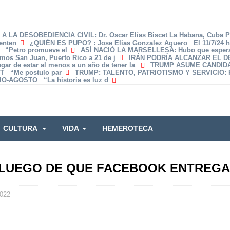
A LA DESOBEDIENCIA CIVIL
: Dr. Oscar Elías Biscet La Habana, Cuba 
enten
¿QUIÉN ES PUPO?
: Jose Elias Gonzalez Aguero El 11/7/24 
z “Petro promueve el
ASÍ NACIÓ LA MARSELLESA
: Hubo que espera
amos San Juan, Puerto Rico a 21 de j
IRÁN PODRÍA ALCANZAR EL 
lugar de estar al menos a un año de tener la
TRUMP ASUME CANDID
T “Me postulo par
TRUMP: TALENTO, PATRIOTISMO Y SERVICIO
:
O-AGOSTO “La historia es luz d
CULTURA
VIDA
HEMEROTECA
BI LUEGO DE QUE FACEBOOK ENTREG
2022