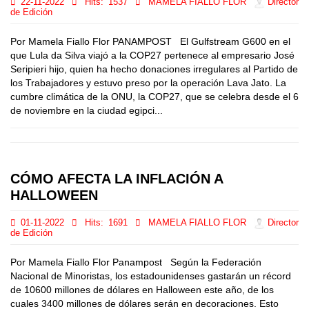
22-11-2022
Hits:
1537
MAMELA FIALLO FLOR
Director
de Edición
Por Mamela Fiallo Flor PANAMPOST El Gulfstream G600 en el
que Lula da Silva viajó a la COP27 pertenece al empresario José
Seripieri hijo, quien ha hecho donaciones irregulares al Partido de
los Trabajadores y estuvo preso por la operación Lava Jato. La
cumbre climática de la ONU, la COP27, que se celebra desde el 6
de noviembre en la ciudad egipci...
CÓMO AFECTA LA INFLACIÓN A
HALLOWEEN
01-11-2022
Hits:
1691
MAMELA FIALLO FLOR
Director
de Edición
Por Mamela Fiallo Flor Panampost Según la Federación
Nacional de Minoristas, los estadounidenses gastarán un récord
de 10600 millones de dólares en Halloween este año, de los
cuales 3400 millones de dólares serán en decoraciones. Esto