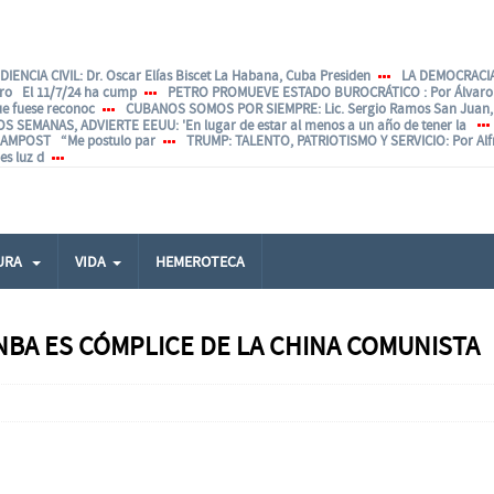
IENCIA CIVIL
: Dr. Oscar Elías Biscet La Habana, Cuba Presiden
LA DEMOCRACIA
ero El 11/7/24 ha cump
PETRO PROMUEVE ESTADO BUROCRÁTICO
: Por Álvar
ue fuese reconoc
CUBANOS SOMOS POR SIEMPRE
: Lic. Sergio Ramos San Juan, 
OS SEMANAS, ADVIERTE EEUU
: 'En lugar de estar al menos a un año de tener la
ANAMPOST “Me postulo par
TRUMP: TALENTO, PATRIOTISMO Y SERVICIO
: Por Al
s luz d
URA
VIDA
HEMEROTECA
BA ES CÓMPLICE DE LA CHINA COMUNISTA