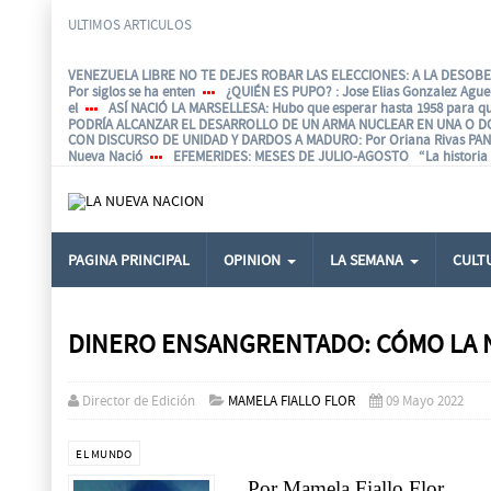
ULTIMOS ARTICULOS
VENEZUELA LIBRE NO TE DEJES ROBAR LAS ELECCIONES: A LA DESOBED
Por siglos se ha enten
¿QUIÉN ES PUPO?
: Jose Elias Gonzalez Agu
el
ASÍ NACIÓ LA MARSELLESA
: Hubo que esperar hasta 1958 para q
PODRÍA ALCANZAR EL DESARROLLO DE UN ARMA NUCLEAR EN UNA O D
CON DISCURSO DE UNIDAD Y DARDOS A MADURO
: Por Oriana Rivas P
Nueva Nació
EFEMERIDES
: MESES DE JULIO-AGOSTO “La historia e
PAGINA PRINCIPAL
OPINION
LA SEMANA
CULT
DINERO ENSANGRENTADO: CÓMO LA N
Director de Edición
MAMELA FIALLO FLOR
09 Mayo 2022
EL MUNDO
Por Mamela Fiallo Flor