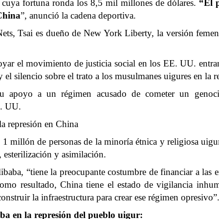
cuya fortuna ronda los 8,5 mil millones de dólares.
“El p
China
”, anunció la cadena deportiva.
Nets, Tsai es dueño de New York Liberty, la versión fem
ar el movimiento de justicia social en los EE. UU. entran
y el silencio sobre el trato a los musulmanes uigures en la 
e su apoyo a un régimen acusado de cometer un genoci
E. UU.
la represión en China
 1 millón de personas de la minoría étnica y religiosa uig
 esterilización y asimilación.
baba, “tiene la preocupante costumbre de financiar a las em
. Como resultado, China tiene el estado de vigilancia in
struir la infraestructura para crear ese régimen opresivo”
a en la represión del pueblo uigur: