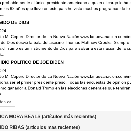
 probablemente el único presidente americano a quien el cargo le ha 
En los 63 años que llevo en este país he visto muchos programas de te.
...
GIDO DE DIOS
2024
edo M. Cepero Director de La Nueva Nación www.lanuevanacion.com/
de Dios desvió la bala del asesino Thomas Matthew Crooks. Siempre 
ld Trump es un instrumento de Dios para salvar a esta nación de la cr.
...
CIDIO POLITICO DE JOE BIDEN
2024
edo M. Cepero Director de La Nueva Nación www.lanuevanacion.com/
dría ser el primer presidente preso. Todas las encuestas de opinión pú
mo ganador a Donald Trump en las elecciones generales que tendrán l
...
dos >>
CA MORA BEALS (artículos más recientes)
O RIBAS (articulos mas recientes)