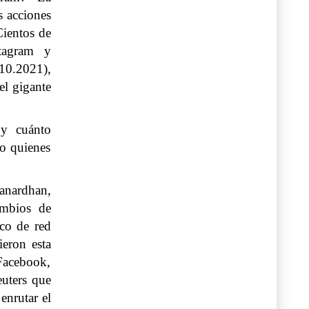
s acciones
Cientos de
tagram y
0.2021),
el gigante
 y cuánto
 o quienes
anardhan,
ambios de
ico de red
ieron esta
Facebook,
euters que
enrutar el