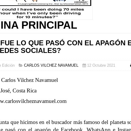
INA PRINCIPAL
FUE LO QUE PASÓ CON EL APAGÓN 
REDES SOCIALES?
e Edición
CARLOS VILCHEZ NAVAMUEL
12 Octubre 2021
 Carlos Vilchez Navamuel
José, Costa Rica
ww.carlosvilcheznavamuel.com
unta que hicimos en el buscador más famoso del planeta 
ue pasó con el apagón de Facebook, WhatsApp e Inst