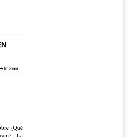
EN
Imprimir
sobre ¿Qué
agram? La