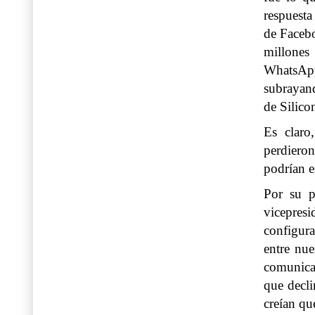
respuesta
de Facebo
millone
WhatsAp
subrayand
de Silico
Es claro
perdieron
podrían e
Por su p
vicepres
configura
entre nue
comunica
que decli
creían qu