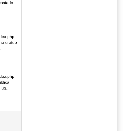
costado
..
index.php
he creído
..
index.php
blica
ug...