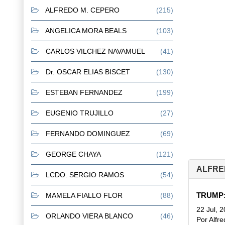
ALFREDO M. CEPERO
(215)
ANGELICA MORA BEALS
(103)
CARLOS VILCHEZ NAVAMUEL
(41)
Dr. OSCAR ELIAS BISCET
(130)
ESTEBAN FERNANDEZ
(199)
EUGENIO TRUJILLO
(27)
FERNANDO DOMINGUEZ
(69)
GEORGE CHAYA
(121)
ALFRED
LCDO. SERGIO RAMOS
(54)
TRUMP:
MAMELA FIALLO FLOR
(88)
22 Jul, 
ORLANDO VIERA BLANCO
(46)
Por Alfr