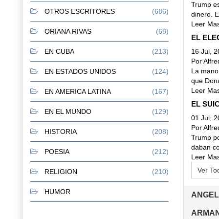
Trump es
OTROS ESCRITORES
(686)
dinero. 
Leer Mas
ORIANA RIVAS
(68)
EL ELE
16 Jul, 
EN CUBA
(213)
Por Alfr
La mano 
EN ESTADOS UNIDOS
(124)
que Dona
Leer Mas
EN AMERICA LATINA
(167)
EL SUI
EN EL MUNDO
(129)
01 Jul, 
Por Alfr
HISTORIA
(208)
Trump po
daban co
POESIA
(212)
Leer Mas
Ver To
RELIGION
(210)
HUMOR
ANGELI
ARMAND