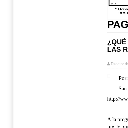
PAG
¿QUÉ 
LAS 
Director d
Por:
San 
http://w
A la preg
fue lo q