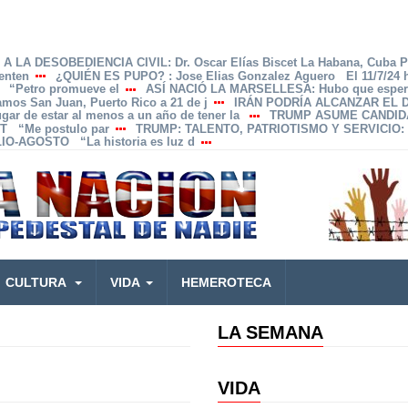
A LA DESOBEDIENCIA CIVIL
: Dr. Oscar Elías Biscet La Habana, Cuba 
enten
¿QUIÉN ES PUPO?
: Jose Elias Gonzalez Aguero El 11/7/24
z “Petro promueve el
ASÍ NACIÓ LA MARSELLESA
: Hubo que esper
Ramos San Juan, Puerto Rico a 21 de j
IRÁN PODRÍA ALCANZAR EL
lugar de estar al menos a un año de tener la
TRUMP ASUME CANDID
T “Me postulo par
TRUMP: TALENTO, PATRIOTISMO Y SERVICIO
:
IO-AGOSTO “La historia es luz d
CULTURA
VIDA
HEMEROTECA
LA SEMANA
VIDA