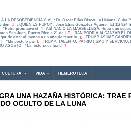
A LA DESOBEDIENCIA CIVIL
: Dr. Oscar Elías Biscet La Habana, Cuba 
enten
¿QUIÉN ES PUPO?
: Jose Elias Gonzalez Aguero El 11/7/24 
z “Petro promueve el
ASÍ NACIÓ LA MARSELLESA
: Hubo que espera
amos San Juan, Puerto Rico a 21 de j
IRÁN PODRÍA ALCANZAR EL 
lugar de estar al menos a un año de tener la
TRUMP ASUME CANDID
T “Me postulo par
TRUMP: TALENTO, PATRIOTISMO Y SERVICIO
:
O-AGOSTO “La historia es luz d
CULTURA
VIDA
HEMEROTECA
GRA UNA HAZAÑA HISTÓRICA: TRAE P
DO OCULTO DE LA LUNA