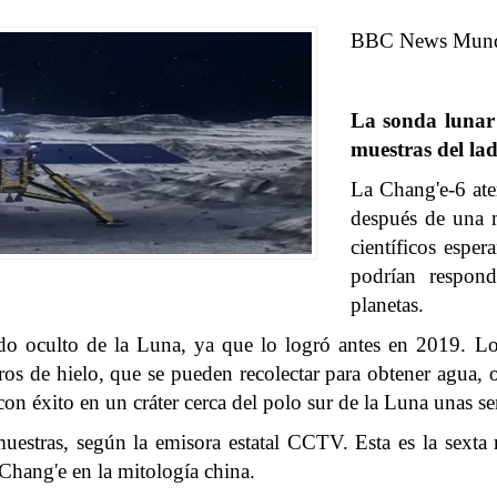
BBC News Mun
La sonda lunar 
muestras del la
La Chang'e-6 ater
después de una m
científicos espe
podrían respon
planetas.
do oculto de la Luna, ya que lo logró antes en 2019. Los
tros de hielo, que se pueden recolectar para obtener agua
 con éxito en un cráter cerca del polo sur de la Luna unas 
muestras, según la emisora estatal CCTV. Esta es la sexta
 Chang'e en la mitología china.