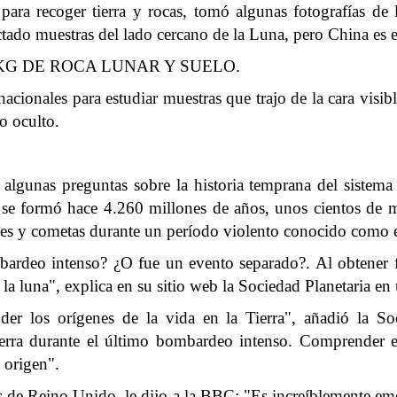
para recoger tierra y rocas, tomó algunas fotografías de 
ado muestras del lado cercano de la Luna, pero China es el 
KG DE ROCA LUNAR Y SUELO.
acionales para estudiar muestras que trajo de la cara visib
o oculto.
algunas preguntas sobre la historia temprana del sistema 
- se formó hace 4.260 millones de años, unos cientos de 
oides y cometas durante un período violento conocido como
ardeo intenso? ¿O fue un evento separado?. Al obtener fec
a luna", explica en su sitio web la Sociedad Planetaria en
er los orígenes de la vida en la Tierra", añadió la Soc
Tierra durante el último bombardeo intenso. Comprender e
 origen".
de Reino Unido, le dijo a la BBC: "Es increíblemente emoci