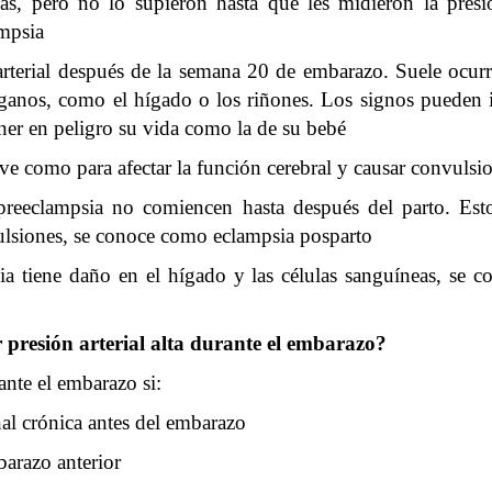
 pero no lo supieron hasta que les midieron la presión 
ampsia
rterial después de la semana 20 de embarazo. Suele ocurri
ganos, como el hígado o los riñones. Los signos pueden in
ner en peligro su vida como la de su bebé
ave como para afectar la función cerebral y causar convulsi
preeclampsia no comiencen hasta después del parto. Esto
ulsiones, se conoce como eclampsia posparto
a tiene daño en el hígado y las células sanguíneas, s
 presión arterial alta durante el embarazo?
ante el embarazo si:
nal crónica antes del embarazo
barazo anterior