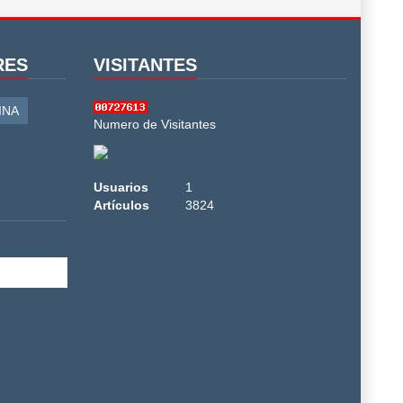
RES
VISITANTES
INA
Numero de Visitantes
Usuarios
1
Artículos
3824