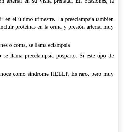
arterial en su visita prenatal. En ocasiones, la
r en el último trimestre. La preeclampsia también
cluir proteínas en la orina y presión arterial muy
ones o coma, se llama eclampsia
 se llama preeclampsia posparto. Si este tipo de
e conoce como síndrome HELLP. Es raro, pero muy