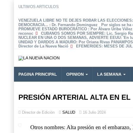
ULTIMOS ARTICULOS
VENEZUELA LIBRE NO TE DEJES ROBAR LAS ELECCIONES: 
DEMOCRACIA...
: Dr. Fernando Dominguez Por siglos se ha 
PROMUEVE ESTADO BUROCRÁTICO
: Por Álvaro Uribe Véle
reconoc
CUBANOS SOMOS POR SIEMPRE
: Lic. Sergio R
NUCLEAR EN UNA O DOS SEMANAS, ADVIERTE EEUU
: 'En 
UNIDAD Y DARDOS A MADURO
: Por Oriana Rivas PANAMPOS
Director de La Nueva Nació
EFEMERIDES
: MESES DE JULI
PAGINA PRINCIPAL
OPINION
LA SEMANA
PRESIÓN ARTERIAL ALTA EN E
Director de Edición
SALUD
16 Julio 2024
Otros nombres: Alta presión en el embarazo,