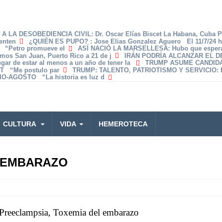
A LA DESOBEDIENCIA CIVIL
: Dr. Oscar Elías Biscet La Habana, Cuba 
enten
¿QUIÉN ES PUPO?
: Jose Elias Gonzalez Aguero El 11/7/24 
z “Petro promueve el
ASÍ NACIÓ LA MARSELLESA
: Hubo que espera
amos San Juan, Puerto Rico a 21 de j
IRÁN PODRÍA ALCANZAR EL 
lugar de estar al menos a un año de tener la
TRUMP ASUME CANDID
T “Me postulo par
TRUMP: TALENTO, PATRIOTISMO Y SERVICIO
:
O-AGOSTO “La historia es luz d
CULTURA
VIDA
HEMEROTECA
L EMBARAZO
 Preeclampsia, Toxemia del embarazo