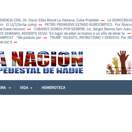
IENCIA CIVIL
: Dr. Oscar Elías Biscet La Habana, Cuba Presiden
LA DEMOCRACIA
ero El 11/7/24 ha cump
PETRO PROMUEVE ESTADO BUROCRÁTICO
: Por Álvar
ue fuese reconoc
CUBANOS SOMOS POR SIEMPRE
: Lic. Sergio Ramos San Juan, 
OS SEMANAS, ADVIERTE EEUU
: 'En lugar de estar al menos a un año de tener la
ANAMPOST “Me postulo par
TRUMP: TALENTO, PATRIOTISMO Y SERVICIO
: Por Al
s luz d
URA
VIDA
HEMEROTECA