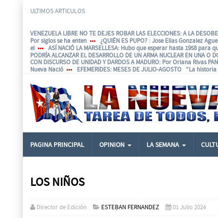
ULTIMOS ARTICULOS
VENEZUELA LIBRE NO TE DEJES ROBAR LAS ELECCIONES: A LA DESOBED
Por siglos se ha enten
¿QUIÉN ES PUPO?
: Jose Elias Gonzalez Agu
el
ASÍ NACIÓ LA MARSELLESA
: Hubo que esperar hasta 1958 para q
PODRÍA ALCANZAR EL DESARROLLO DE UN ARMA NUCLEAR EN UNA O D
CON DISCURSO DE UNIDAD Y DARDOS A MADURO
: Por Oriana Rivas P
Nueva Nació
EFEMERIDES
: MESES DE JULIO-AGOSTO “La historia e
PAGINA PRINCIPAL
OPINION
LA SEMANA
CULT
LOS NIÑOS
Director de Edición
ESTEBAN FERNANDEZ
01 Julio 2024