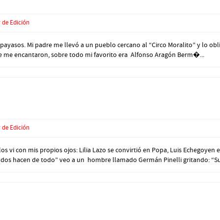
 de Edición
payasos. Mi padre me llevó a un pueblo cercano al “Circo Moralito” y lo obli
que me encantaron, sobre todo mi favorito era Alfonso Aragón Berm�...
 de Edición
 los vi con mis propios ojos: Lilia Lazo se convirtió en Popa, Luis Echegoy
odos hacen de todo” veo a un hombre llamado Germán Pinelli gritando: “Su