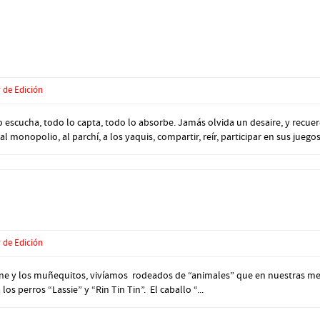
 de Edición
escucha, todo lo capta, todo lo absorbe. Jamás olvida un desaire, y recuer
 monopolio, al parchí, a los yaquis, compartir, reír, participar en sus juegos 
 de Edición
 cine y los muñequitos, vivíamos rodeados de “animales” que en nuestras men
os perros “Lassie” y “Rin Tin Tin”. El caballo “...