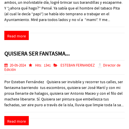
ambos, un inolvidable día, logré brincar sus barandillas y escaparme.
Y “¿ahora qué hago?” Pensé. Ya sabía que el hombre del tabaco Pita
(al cual le decía “papi”) se había ido temprano a trabajar en el
Ayuntamiento. Miré para todos lados y no ví a “mami”. Y me...
Read more
QUISIERA SER FANTASMA...
20-05-2024
Hits:
1341
ESTEBAN FERNANDEZ
Director de
Edición
Por Esteban Fernández Quisiera ser invisible y recorrer tus calles, ser
fantasma barriendo tus escombros, quisiera ser José Martí y con mi
prosa llenarte de halagos, quisiera ser Antonio Maceo y con el filo del
machete liberarte. Sí. Quisiera ser pintura que embellezca tus
fachadas, ser aire puro a través de la isla, lluvia que limpie toda la sa...
Read more