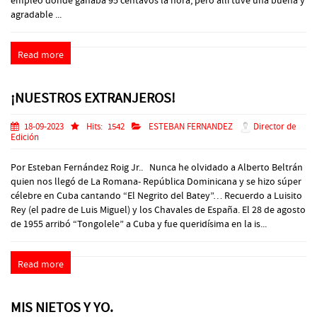
empleo donde ganaba 95 centavos la hora, pero allí tuve una buena y
agradable ...
Read more
¡NUESTROS EXTRANJEROS!
18-09-2023
Hits:
1542
ESTEBAN FERNANDEZ
Director de
Edición
Por Esteban Fernández Roig Jr.. Nunca he olvidado a Alberto Beltrán
quien nos llegó de La Romana- República Dominicana y se hizo súper
célebre en Cuba cantando “El Negrito del Batey”… Recuerdo a Luisito
Rey (el padre de Luis Miguel) y los Chavales de España. El 28 de agosto
de 1955 arribó “Tongolele” a Cuba y fue queridísima en la is...
Read more
MIS NIETOS Y YO.