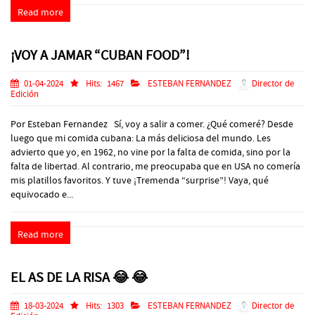
Read more
¡VOY A JAMAR “CUBAN FOOD”!
01-04-2024
Hits:
1467
ESTEBAN FERNANDEZ
Director de
Edición
Por Esteban Fernandez Sí, voy a salir a comer. ¿Qué comeré? Desde
luego que mi comida cubana: La más deliciosa del mundo. Les
advierto que yo, en 1962, no vine por la falta de comida, sino por la
falta de libertad. Al contrario, me preocupaba que en USA no comería
mis platillos favoritos. Y tuve ¡Tremenda “surprise”! Vaya, qué
equivocado e...
Read more
EL AS DE LA RISA 😂 😂
18-03-2024
Hits:
1303
ESTEBAN FERNANDEZ
Director de