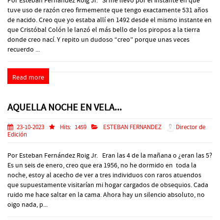
Por Esteban Fernández Roig Jr. Si me llevo por el instante en que
tuve uso de razón creo firmemente que tengo exactamente 531 años
de nacido. Creo que yo estaba allí en 1492 desde el mismo instante en
que Cristóbal Colón le lanzó el más bello de los piropos a la tierra
donde creo nací. Y repito un dudoso “creo” porque unas veces
recuerdo ...
Read more
AQUELLA NOCHE EN VELA...
23-10-2023
Hits:
1459
ESTEBAN FERNANDEZ
Director de
Edición
Por Esteban Fernández Roig Jr. Eran las 4 de la mañana o ¿eran las 5?
Es un seis de enero, creo que era 1956, no he dormido en toda la
noche, estoy al acecho de ver a tres individuos con raros atuendos
que supuestamente visitarían mi hogar cargados de obsequios. Cada
ruido me hace saltar en la cama. Ahora hay un silencio absoluto, no
oigo nada, p...