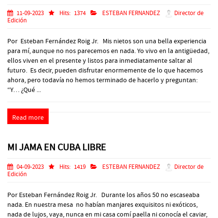
11-09-2023
Hits:
1374
ESTEBAN FERNANDEZ
Director de
Edición
Por Esteban Fernández Roig Jr. Mis nietos son una bella experiencia
para mí, aunque no nos parecemos en nada. Yo vivo en la antigüedad,
ellos viven en el presente y listos para inmediatamente saltar al
futuro. Es decir, pueden disfrutar enormemente de lo que hacemos
ahora, pero todavía no hemos terminado de hacerlo y preguntan:
“Y… ¿Qué ...
Read more
MI JAMA EN CUBA LIBRE
04-09-2023
Hits:
1419
ESTEBAN FERNANDEZ
Director de
Edición
Por Esteban Fernández Roig Jr. Durante los años 50 no escaseaba
nada. En nuestra mesa no habían manjares exquisitos ni exóticos,
nada de lujos, vaya, nunca en mi casa comí paella ni conocía el caviar,