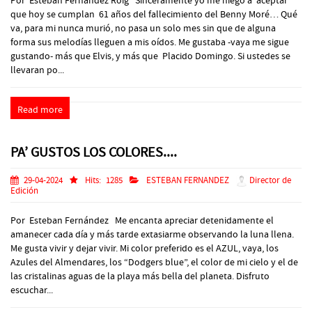
Por Esteban Fernández Roig Sinceramente yo me niego a aceptar
que hoy se cumplan 61 años del fallecimiento del Benny Moré… Qué
va, para mi nunca murió, no pasa un solo mes sin que de alguna
forma sus melodías lleguen a mis oídos. Me gustaba -vaya me sigue
gustando- más que Elvis, y más que Placido Domingo. Si ustedes se
llevaran po...
Read more
PA’ GUSTOS LOS COLORES....
29-04-2024
Hits:
1285
ESTEBAN FERNANDEZ
Director de
Edición
Por Esteban Fernández Me encanta apreciar detenidamente el
amanecer cada día y más tarde extasiarme observando la luna llena.
Me gusta vivir y dejar vivir. Mi color preferido es el AZUL, vaya, los
Azules del Almendares, los “Dodgers blue”, el color de mi cielo y el de
las cristalinas aguas de la playa más bella del planeta. Disfruto
escuchar...