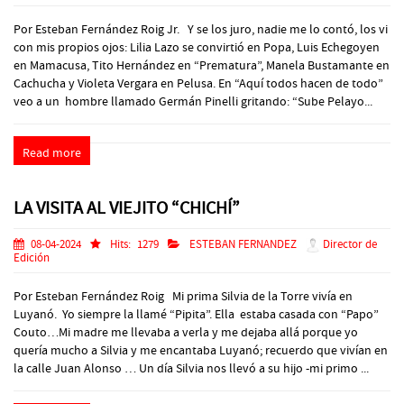
Por Esteban Fernández Roig Jr. Y se los juro, nadie me lo contó, los vi
con mis propios ojos: Lilia Lazo se convirtió en Popa, Luis Echegoyen
en Mamacusa, Tito Hernández en “Prematura”, Manela Bustamante en
Cachucha y Violeta Vergara en Pelusa. En “Aquí todos hacen de todo”
veo a un hombre llamado Germán Pinelli gritando: “Sube Pelayo...
Read more
LA VISITA AL VIEJITO “CHICHÍ”
08-04-2024
Hits:
1279
ESTEBAN FERNANDEZ
Director de
Edición
Por Esteban Fernández Roig Mi prima Silvia de la Torre vivía en
Luyanó. Yo siempre la llamé “Pipita”. Ella estaba casada con “Papo”
Couto…Mi madre me llevaba a verla y me dejaba allá porque yo
quería mucho a Silvia y me encantaba Luyanó; recuerdo que vivían en
la calle Juan Alonso … Un día Silvia nos llevó a su hijo -mi primo ...