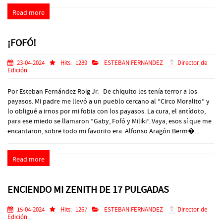
Read more
¡FOFÓ!
23-04-2024
Hits:
1289
ESTEBAN FERNANDEZ
Director de
Edición
Por Esteban Fernández Roig Jr. De chiquito les tenía terror a los
payasos. Mi padre me llevó a un pueblo cercano al “Circo Moralito” y
lo obligué a irnos por mi fobia con los payasos. La cura, el antídoto,
para ese miedo se llamaron “Gaby, Fofó y Miliki”. Vaya, esos sí que me
encantaron, sobre todo mi favorito era Alfonso Aragón Berm�...
Read more
ENCIENDO MI ZENITH DE 17 PULGADAS
15-04-2024
Hits:
1267
ESTEBAN FERNANDEZ
Director de
Edición