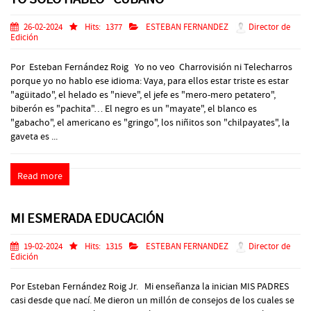
26-02-2024
Hits:
1377
ESTEBAN FERNANDEZ
Director de
Edición
Por Esteban Fernández Roig Yo no veo Charrovisión ni Telecharros
porque yo no hablo ese idioma: Vaya, para ellos estar triste es estar
"agüitado", el helado es "nieve", el jefe es "mero-mero petatero",
biberón es "pachita"… El negro es un "mayate", el blanco es
"gabacho", el americano es "gringo", los niñitos son "chilpayates", la
gaveta es ...
Read more
MI ESMERADA EDUCACIÓN
19-02-2024
Hits:
1315
ESTEBAN FERNANDEZ
Director de
Edición
Por Esteban Fernández Roig Jr. Mi enseñanza la inician MIS PADRES
casi desde que nací. Me dieron un millón de consejos de los cuales se