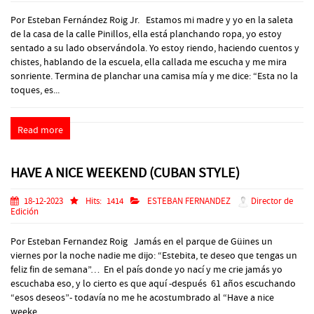
Por Esteban Fernández Roig Jr. Estamos mi madre y yo en la saleta
de la casa de la calle Pinillos, ella está planchando ropa, yo estoy
sentado a su lado observándola. Yo estoy riendo, haciendo cuentos y
chistes, hablando de la escuela, ella callada me escucha y me mira
sonriente. Termina de planchar una camisa mía y me dice: “Esta no la
toques, es...
Read more
HAVE A NICE WEEKEND (CUBAN STYLE)
18-12-2023
Hits:
1414
ESTEBAN FERNANDEZ
Director de
Edición
Por Esteban Fernandez Roig Jamás en el parque de Güines un
viernes por la noche nadie me dijo: “Estebita, te deseo que tengas un
feliz fin de semana”… En el país donde yo nací y me crie jamás yo
escuchaba eso, y lo cierto es que aquí -después 61 años escuchando
“esos deseos”- todavía no me he acostumbrado al “Have a nice
weeke...