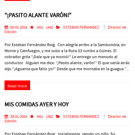
“¡PASITO ALANTE VARÓN!”
05-02-2024
Hits:
1442
ESTEBAN FERNANDEZ
Director de
Edición
Por Esteban Fernández Roig Con alegría arribo a la Sambumbia, en
Monte y Cienfuegos, y me subo a la Ruta 33 rumbo a Güines. El
cobrador grita “¡Dale que ya montó!” Le entrego un menudo al
conductor. Alguien me dice: “¡Pasito alante, varón!” El que venía atrás
dijo:”¡Aguanta que falto yo!” Desde que me montaba en la guagua “...
Read more
MIS COMIDAS AYER Y HOY
29-01-2024
Hits:
1362
ESTEBAN FERNANDEZ
Director de
Edición
Por Esteban Fernández-Roig Inicialmente, siendo un niño, fui