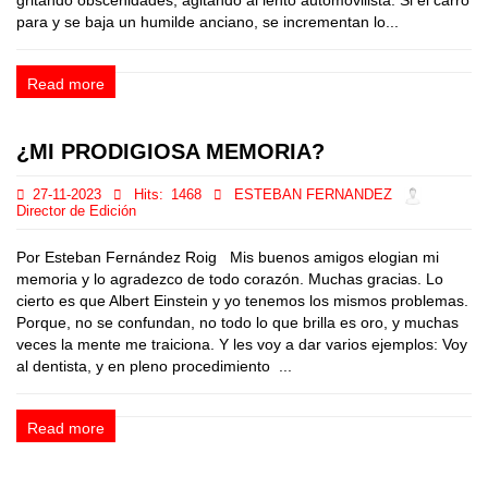
gritando obscenidades, agitando al lento automovilista. Si el carro
para y se baja un humilde anciano, se incrementan lo...
Read more
¿MI PRODIGIOSA MEMORIA?
27-11-2023
Hits:
1468
ESTEBAN FERNANDEZ
Director de Edición
Por Esteban Fernández Roig Mis buenos amigos elogian mi
memoria y lo agradezco de todo corazón. Muchas gracias. Lo
cierto es que Albert Einstein y yo tenemos los mismos problemas.
Porque, no se confundan, no todo lo que brilla es oro, y muchas
veces la mente me traiciona. Y les voy a dar varios ejemplos: Voy
al dentista, y en pleno procedimiento ...
Read more