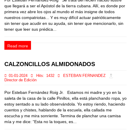
Por Esteban Fernandez-Roig Se trata del recién nacido ilustre
que llegará a ser el Apóstol de la tierra cubana. Allí, es donde por
primera vez abre los ojos al mundo el más insigne de todos
nuestros compatriotas... Y es muy difícil actuar patrióticamente
sin tener que acudir en su ayuda, sin tener que mencionarlo, sin
tener que leer sus prédica...
Read more
CALZONCILLOS ALMIDONADOS
01-01-2024
Hits:
1432
ESTEBAN FERNANDEZ
Director de Edición
Por Esteban Fernández Roig Jr. Estamos mi madre y yo en la
saleta de la casa de la calle Pinillos, ella está planchando ropa, yo
estoy sentado a su lado observándola. Yo estoy riendo, haciendo
cuentos y chistes, hablando de la escuela, ella callada me
escucha y me mira sonriente. Termina de planchar una camisa
mía y me dice: “Esta no la toques, es...