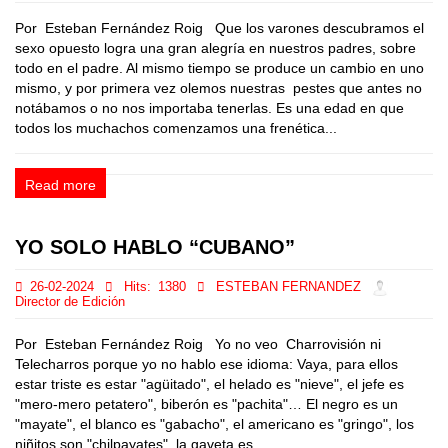
Por Esteban Fernández Roig Que los varones descubramos el
sexo opuesto logra una gran alegría en nuestros padres, sobre
todo en el padre. Al mismo tiempo se produce un cambio en uno
mismo, y por primera vez olemos nuestras pestes que antes no
notábamos o no nos importaba tenerlas. Es una edad en que
todos los muchachos comenzamos una frenética...
Read more
YO SOLO HABLO “CUBANO”
26-02-2024
Hits:
1380
ESTEBAN FERNANDEZ
Director de Edición
Por Esteban Fernández Roig Yo no veo Charrovisión ni
Telecharros porque yo no hablo ese idioma: Vaya, para ellos
estar triste es estar "agüitado", el helado es "nieve", el jefe es
"mero-mero petatero", biberón es "pachita"… El negro es un
"mayate", el blanco es "gabacho", el americano es "gringo", los
niñitos son "chilpayates", la gaveta es ...