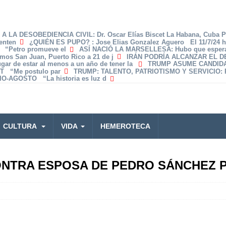
A LA DESOBEDIENCIA CIVIL
: Dr. Oscar Elías Biscet La Habana, Cuba 
enten
¿QUIÉN ES PUPO?
: Jose Elias Gonzalez Aguero El 11/7/24 
z “Petro promueve el
ASÍ NACIÓ LA MARSELLESA
: Hubo que espera
amos San Juan, Puerto Rico a 21 de j
IRÁN PODRÍA ALCANZAR EL 
lugar de estar al menos a un año de tener la
TRUMP ASUME CANDID
T “Me postulo par
TRUMP: TALENTO, PATRIOTISMO Y SERVICIO
:
O-AGOSTO “La historia es luz d
CULTURA
VIDA
HEMEROTECA
ONTRA ESPOSA DE PEDRO SÁNCHEZ 