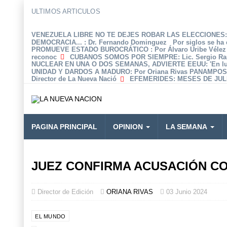
ULTIMOS ARTICULOS
VENEZUELA LIBRE NO TE DEJES ROBAR LAS ELECCIONES: 
DEMOCRACIA...
: Dr. Fernando Dominguez Por siglos se ha 
PROMUEVE ESTADO BUROCRÁTICO
: Por Álvaro Uribe Véle
reconoc
CUBANOS SOMOS POR SIEMPRE
: Lic. Sergio R
NUCLEAR EN UNA O DOS SEMANAS, ADVIERTE EEUU
: 'En 
UNIDAD Y DARDOS A MADURO
: Por Oriana Rivas PANAMPOS
Director de La Nueva Nació
EFEMERIDES
: MESES DE JULI
PAGINA PRINCIPAL
OPINION
LA SEMANA
JUEZ CONFIRMA ACUSACIÓN C
Director de Edición
ORIANA RIVAS
03 Junio 2024
EL MUNDO