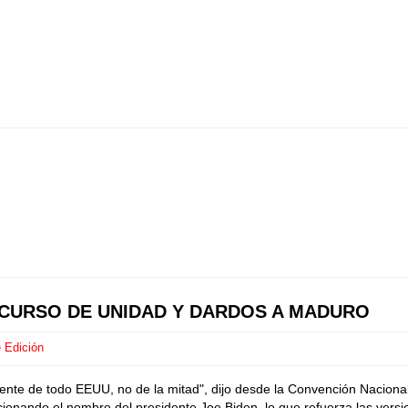
CURSO DE UNIDAD Y DARDOS A MADURO
 Edición
te de todo EEUU, no de la mitad", dijo desde la Convención Naciona
nando el nombre del presidente Joe Biden, lo que refuerza las versio