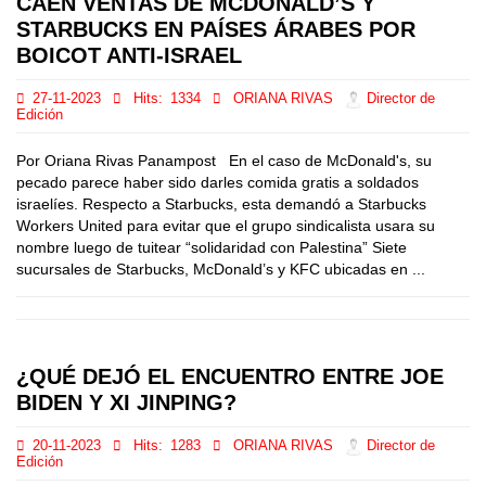
CAEN VENTAS DE MCDONALD’S Y
STARBUCKS EN PAÍSES ÁRABES POR
BOICOT ANTI-ISRAEL
27-11-2023
Hits:
1334
ORIANA RIVAS
Director de
Edición
Por Oriana Rivas Panampost En el caso de McDonald's, su
pecado parece haber sido darles comida gratis a soldados
israelíes. Respecto a Starbucks, esta demandó a Starbucks
Workers United para evitar que el grupo sindicalista usara su
nombre luego de tuitear “solidaridad con Palestina” Siete
sucursales de Starbucks, McDonald’s y KFC ubicadas en ...
¿QUÉ DEJÓ EL ENCUENTRO ENTRE JOE
BIDEN Y XI JINPING?
20-11-2023
Hits:
1283
ORIANA RIVAS
Director de
Edición