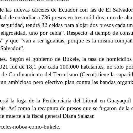
 las nuevas cárceles de Ecuador con las de El Salvador 
idad de custodiar a 736 presos en tres módulos: uno de alt
eguridad, tendrá 32 celdas para alojar dos presos cada un
peligrosidad, uno por celda”. Respecto al tiempo de const
es” y que “van a ser igualitas, porque es la misma compañ
 Salvador”.
tes. Según el gobierno de Bukele, la tasa de homicidio
021 fue de 18,1 por cada 100.000 habitantes, no solo por 
 de Confinamiento del Terrorismo (Cecot) tiene la capaci
n ambicioso pero efectivo plan contra las bandas organiz
está la fuga de la Penitenciaría del Litoral en Guayaquil
ís. Así como la recaptura de presos que se fugaron de la 
e muerte a la fiscal general Diana Salazar.
arceles-noboa-como-bukele
.