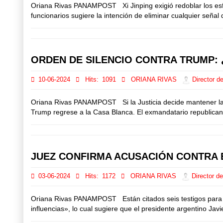
Oriana Rivas PANAMPOST Xi Jinping exigió redoblar los esfuer
funcionarios sugiere la intención de eliminar cualquier señal
ORDEN DE SILENCIO CONTRA TRUMP: 
10-06-2024
Hits:
1091
ORIANA RIVAS
Director de
Oriana Rivas PANAMPOST Si la Justicia decide mantener la ord
Trump regrese a la Casa Blanca. El exmandatario republicano 
JUEZ CONFIRMA ACUSACIÓN CONTRA 
03-06-2024
Hits:
1172
ORIANA RIVAS
Director de
Oriana Rivas PANAMPOST Están citados seis testigos para los
influencias», lo cual sugiere que el presidente argentino Jav