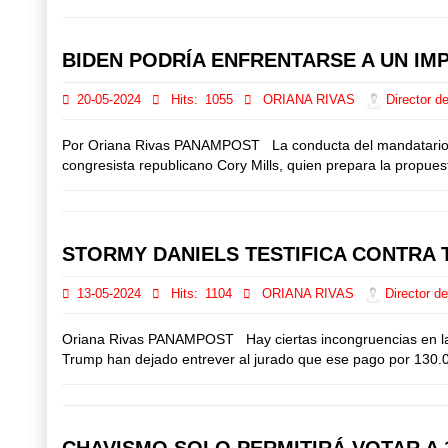
BIDEN PODRÍA ENFRENTARSE A UN IM
20-05-2024
Hits:
1055
ORIANA RIVAS
Director de
Por Oriana Rivas PANAMPOST La conducta del mandatario demóc
congresista republicano Cory Mills, quien prepara la propu
STORMY DANIELS TESTIFICA CONTRA 
13-05-2024
Hits:
1104
ORIANA RIVAS
Director de
Oriana Rivas PANAMPOST Hay ciertas incongruencias en las a
Trump han dejado entrever al jurado que ese pago por 130.00
CHAVISMO SOLO PERMITIRÁ VOTAR A 