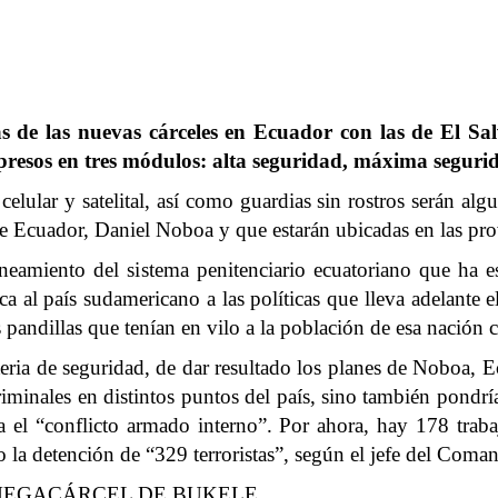
 de las nuevas cárceles en Ecuador con las de El Sal
 presos en tres módulos: alta seguridad, máxima segur
lular y satelital, así como guardias sin rostros serán algun
de Ecuador, Daniel Noboa y que estarán ubicadas en las pro
aneamiento del sistema penitenciario ecuatoriano que ha e
rca al país sudamericano a las políticas que lleva adelante
pandillas que tenían en vilo a la población de esa nación 
ria de seguridad, de dar resultado los planes de Noboa, Ec
iminales en distintos puntos del país, sino también pondr
ara el “conflicto armado interno”. Por ahora, hay 178 traba
do la detención de “329 terroristas”, según el jefe del Co
MEGACÁRCEL DE BUKELE