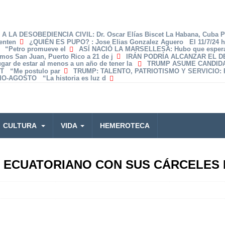
A LA DESOBEDIENCIA CIVIL
: Dr. Oscar Elías Biscet La Habana, Cuba 
enten
¿QUIÉN ES PUPO?
: Jose Elias Gonzalez Aguero El 11/7/24 
z “Petro promueve el
ASÍ NACIÓ LA MARSELLESA
: Hubo que espera
amos San Juan, Puerto Rico a 21 de j
IRÁN PODRÍA ALCANZAR EL 
lugar de estar al menos a un año de tener la
TRUMP ASUME CANDID
T “Me postulo par
TRUMP: TALENTO, PATRIOTISMO Y SERVICIO
:
O-AGOSTO “La historia es luz d
CULTURA
VIDA
HEMEROTECA
E ECUATORIANO CON SUS CÁRCELES 