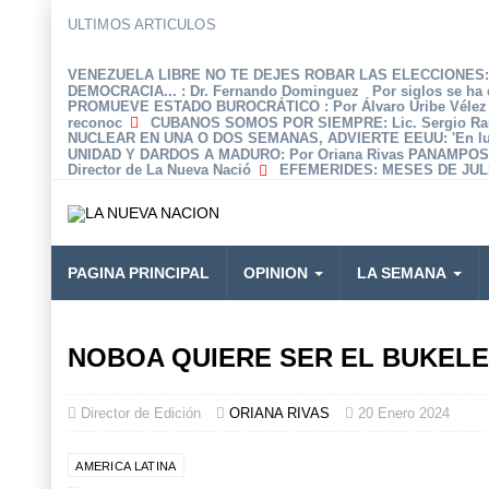
ULTIMOS ARTICULOS
VENEZUELA LIBRE NO TE DEJES ROBAR LAS ELECCIONES: 
DEMOCRACIA...
: Dr. Fernando Dominguez Por siglos se ha 
PROMUEVE ESTADO BUROCRÁTICO
: Por Álvaro Uribe Véle
reconoc
CUBANOS SOMOS POR SIEMPRE
: Lic. Sergio R
NUCLEAR EN UNA O DOS SEMANAS, ADVIERTE EEUU
: 'En 
UNIDAD Y DARDOS A MADURO
: Por Oriana Rivas PANAMPOS
Director de La Nueva Nació
EFEMERIDES
: MESES DE JULI
PAGINA PRINCIPAL
OPINION
LA SEMANA
NOBOA QUIERE SER EL BUKEL
Director de Edición
ORIANA RIVAS
20 Enero 2024
AMERICA LATINA