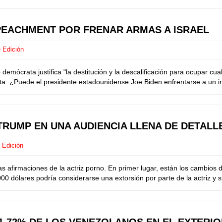
PEACHMENT POR FRENAR ARMAS A ISRAEL
 Edición
rata justifica "la destitución y la descalificación para ocupar cualq
esta. ¿Puede el presidente estadounidense Joe Biden enfrentarse a un 
TRUMP EN UNA AUDIENCIA LLENA DE DETALL
 Edición
firmaciones de la actriz porno. En primer lugar, están los cambios de
0 dólares podría considerarse una extorsión por parte de la actriz y 
1,72% DE LOS VENEZOLANOS EN EL EXTERI