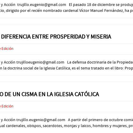
n y Acción trujillo.eugenio@gmail.com El pasado 18 de diciembre se produjo 
Oficio, dirigido por el recién nombrado cardenal Víctor Manuel Fernández, ha 
 DIFERENCIA ENTRE PROSPERIDAD Y MISERIA
e Edición
ón y Acción trujilloeugenio@gmail.com La defensa doctrinaria de la Propied
a doctrina social de la Iglesia Católica, es el tema tratado en el libro: Propi
O DE UN CISMA EN LA IGLESIA CATÓLICA
e Edición
ón y Acción trujillo.eugenio@gmail.com A partir del primero de octubre com
l cual cardenales, obispos, sacerdotes, monjas y laicos, hombres y mujeres, p