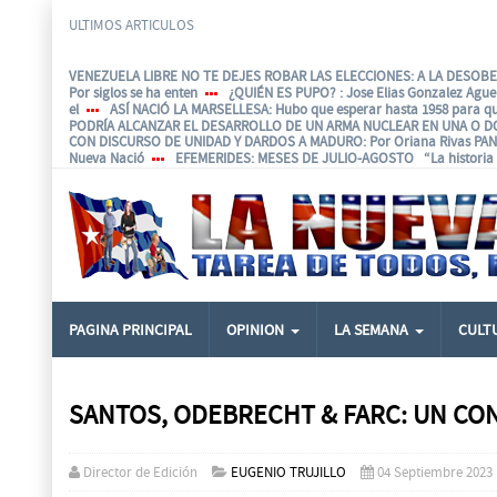
ULTIMOS ARTICULOS
VENEZUELA LIBRE NO TE DEJES ROBAR LAS ELECCIONES: A LA DESOBED
Por siglos se ha enten
¿QUIÉN ES PUPO?
: Jose Elias Gonzalez Agu
el
ASÍ NACIÓ LA MARSELLESA
: Hubo que esperar hasta 1958 para q
PODRÍA ALCANZAR EL DESARROLLO DE UN ARMA NUCLEAR EN UNA O D
CON DISCURSO DE UNIDAD Y DARDOS A MADURO
: Por Oriana Rivas P
Nueva Nació
EFEMERIDES
: MESES DE JULIO-AGOSTO “La historia e
PAGINA PRINCIPAL
OPINION
LA SEMANA
CULT
SANTOS, ODEBRECHT & FARC: UN CO
Director de Edición
EUGENIO TRUJILLO
04 Septiembre 2023