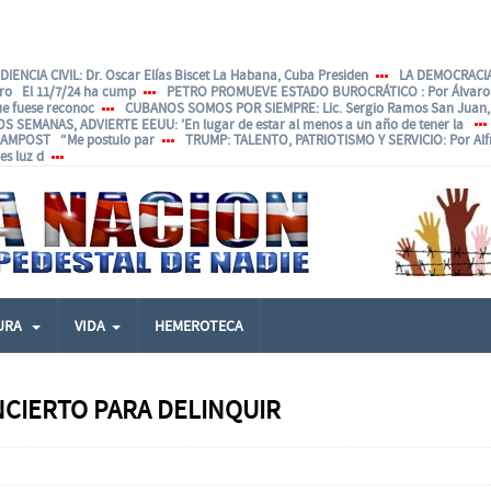
IENCIA CIVIL
: Dr. Oscar Elías Biscet La Habana, Cuba Presiden
LA DEMOCRACIA
ero El 11/7/24 ha cump
PETRO PROMUEVE ESTADO BUROCRÁTICO
: Por Álvar
ue fuese reconoc
CUBANOS SOMOS POR SIEMPRE
: Lic. Sergio Ramos San Juan, 
OS SEMANAS, ADVIERTE EEUU
: 'En lugar de estar al menos a un año de tener la
ANAMPOST “Me postulo par
TRUMP: TALENTO, PATRIOTISMO Y SERVICIO
: Por Al
s luz d
URA
VIDA
HEMEROTECA
NCIERTO PARA DELINQUIR