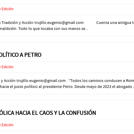
e Edición
radición y Acción trujillo.eugenio@gmail.com Cuenta una antigua leye
aldición. Todo lo que tocaba con sus manos se...
LÍTICO A PETRO
e Edición
ón y Acción trujillo.eugenio@gmail.com “Todos los caminos conducen a Roma”
ia el juicio político al presidente Petro. Desde mayo de 2023 el abogado 
ÓLICA HACIA EL CAOS Y LA CONFUSIÓN
e Edición