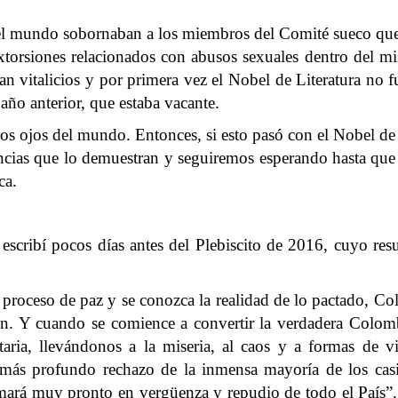
del mundo sobornaban a los miembros del Comité sueco que e
 extorsiones relacionados con abusos sexuales dentro del 
n vitalicios y por primera vez el Nobel de Literatura no 
 año anterior, que estaba vacante.
los ojos del mundo. Entonces, si esto pasó con el Nobel de
cias que lo demuestran y seguiremos esperando hasta que 
ca.
escribí pocos días antes del Plebiscito de 2016, cuyo re
 proceso de paz y se conozca la realidad de lo pactado, Col
ción. Y cuando se comience a convertir la verdadera Colomb
itaria, llevándonos a la miseria, al caos y a formas de
 más profundo rechazo de la inmensa mayoría de los cas
ormará muy pronto en vergüenza y repudio de todo el País”